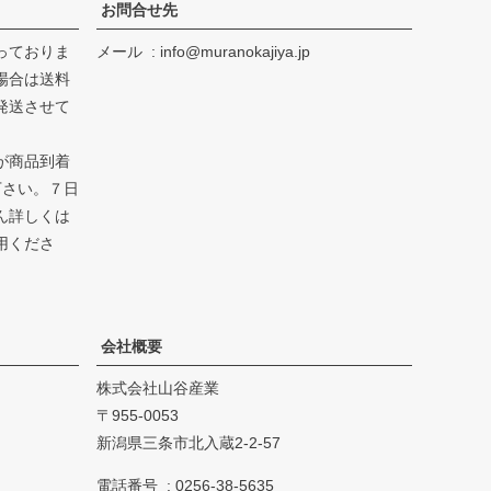
お問合せ先
っておりま
メール
info@muranokajiya.jp
場合は送料
発送させて
が商品到着
下さい。７日
ん詳しくは
用くださ
会社概要
株式会社山谷産業
955-0053
新潟県三条市北入蔵2-2-57
電話番号
0256-38-5635