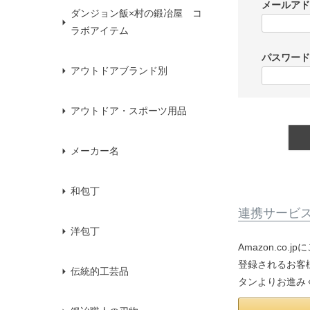
メールア
ダンジョン飯×村の鍛冶屋 コ
ラボアイテム
パスワー
アウトドアブランド別
アウトドア・スポーツ用品
メーカー名
和包丁
連携サービ
洋包丁
Amazon.co
登録されるお客様
伝統的工芸品
タンよりお進み