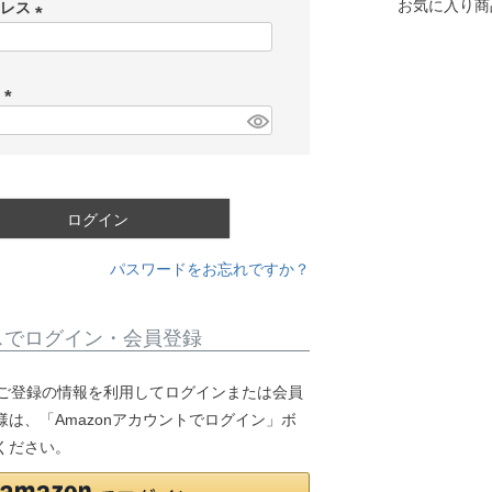
お気に入り商
ドレス
(
必
ド
須
)
(
必
須
)
ログイン
パスワードをお忘れですか？
スでログイン・会員登録
.jpにご登録の情報を利用してログインまたは会員
は、「Amazonアカウントでログイン」ボ
ください。