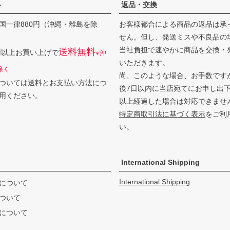
料
返品・交換
国一律880円（沖縄・離島を除
お客様都合による商品の返品は承
せん。但し、発送ミスや不良品の
当社負担で速やかに商品を交換・
送料無料
0円以上お買い上げで
※沖
いただきます。
除く
尚、このような場合、お手数です
ついては
送料とお支払い方法につ
後7日以内に当店宛てにお申し出
用ください。
以上経過した場合は対応できませ
特定商取引法に基づく表示
をご利
い。
International Shipping
International Shipping
について
ついて
について