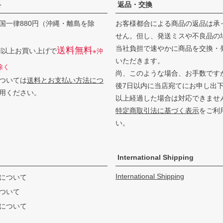
料
返品・交換
国一律880円（沖縄・離島を除
お客様都合による商品の返品は承
せん。但し、発送ミスや不良品の
当社負担で速やかに商品を交換・
送料無料
0円以上お買い上げで
※沖
いただきます。
除く
尚、このような場合、お手数です
ついては
送料とお支払い方法につ
後7日以内に当店宛てにお申し出
用ください。
以上経過した場合は対応できませ
特定商取引法に基づく表示
をご利
い。
International Shipping
International Shipping
について
ついて
について