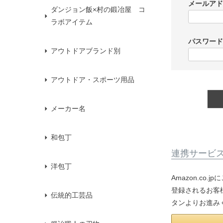
メールア
ダンジョン飯×村の鍛冶屋 コ
ラボアイテム
パスワー
アウトドアブランド別
アウトドア・スポーツ用品
メーカー名
和包丁
連携サービ
洋包丁
Amazon.co
登録されるお客様
伝統的工芸品
タンよりお進み