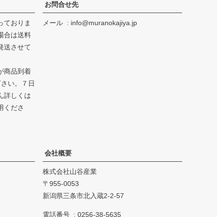
お問合せ先
っておりま
メール
info@muranokajiya.jp
場合は送料
発送させて
が商品到着
下さい。７日
ん詳しくは
用くださ
会社概要
株式会社山谷産業
955-0053
新潟県三条市北入蔵2-2-57
電話番号
0256-38-5635