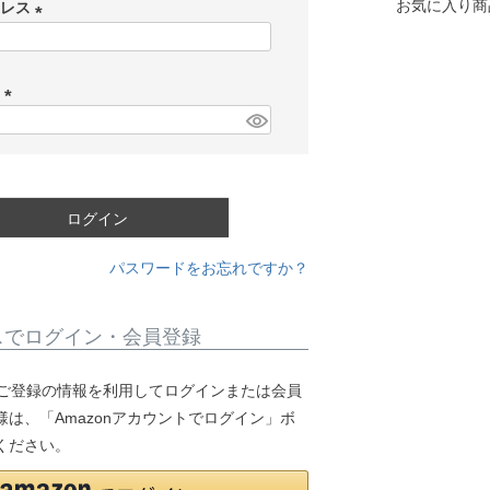
お気に入り商
ドレス
(
必
ド
須
)
(
必
須
)
ログイン
パスワードをお忘れですか？
スでログイン・会員登録
.jpにご登録の情報を利用してログインまたは会員
は、「Amazonアカウントでログイン」ボ
ください。