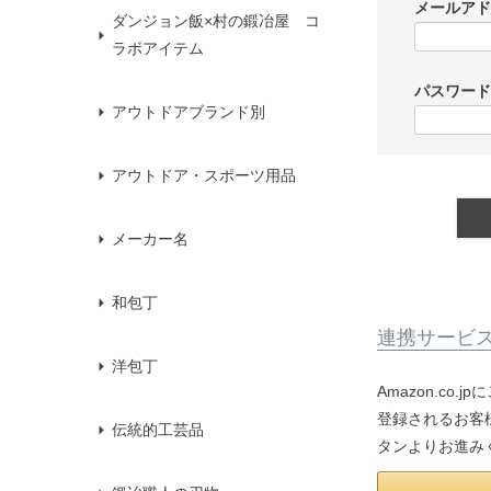
メールア
ダンジョン飯×村の鍛冶屋 コ
ラボアイテム
パスワー
アウトドアブランド別
アウトドア・スポーツ用品
メーカー名
和包丁
連携サービ
洋包丁
Amazon.co
登録されるお客様
伝統的工芸品
タンよりお進み