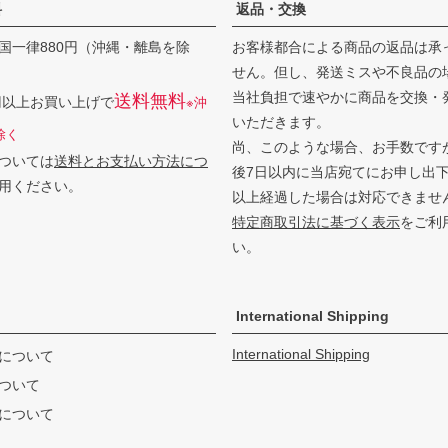
料
返品・交換
国一律880円（沖縄・離島を除
お客様都合による商品の返品は承
せん。但し、発送ミスや不良品の
当社負担で速やかに商品を交換・
送料無料
0円以上お買い上げで
※沖
いただきます。
除く
尚、このような場合、お手数です
ついては
送料とお支払い方法につ
後7日以内に当店宛てにお申し出
用ください。
以上経過した場合は対応できませ
特定商取引法に基づく表示
をご利
い。
International Shipping
International Shipping
について
ついて
について