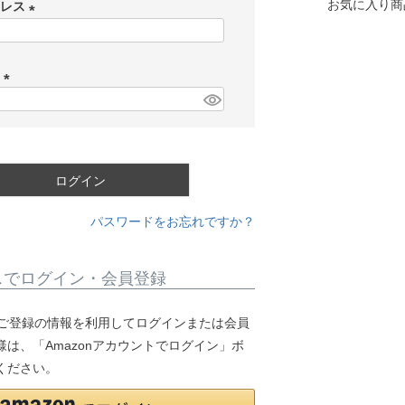
お気に入り商
ドレス
(
必
ド
須
)
(
必
須
)
ログイン
パスワードをお忘れですか？
スでログイン・会員登録
.jpにご登録の情報を利用してログインまたは会員
は、「Amazonアカウントでログイン」ボ
ください。