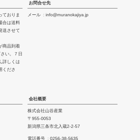
お問合せ先
っておりま
メール
info@muranokajiya.jp
場合は送料
発送させて
が商品到着
下さい。７日
ん詳しくは
用くださ
会社概要
株式会社山谷産業
955-0053
新潟県三条市北入蔵2-2-57
電話番号
0256-38-5635