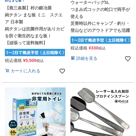
的なまな板！
ウォーターバッグ5L
【燕三条製】村の鍛冶屋
つまみ式コックの蛇口で両手が
純チタン まな板 ミニ スクエ
使える
ア 日本製
災害時以外にキャンプ・釣り・
純チタンは抗菌作用がありカビ
登山などのアウトドアでも活躍
を防ぐ衛生的なまな板！
【頑張って送料無料】
税込価格
¥
330
税込
詳細を見る
税込価格
¥
5,500
税込
カートに入れる