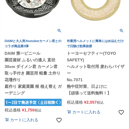
DAIMと大人気Youtuberカーメン君との
作業用ヘルメットに簡単にはめ込むだけ
コラボ商品第3弾
で日除け効果抜群
DAIM 第一ビニール
トーヨーセフティー(TOYO
園芸資材 ふるいの達人 直径
SAFETY)
30cm ダイメン君 カーメン君
ヘルメット取付用 麦わらバイザ
取っ手付き 園芸用 軽量 土作り
ー
花壇作り
No.7071
庭作り 家庭菜園 根 植え替え ガ
熱中症対策、日よけに
ーデニング
【頑張って送料無料！】
税込価格
¥
2,057
税込
税込価格
¥
1,750
税込
カートに入れる
カートに入れる