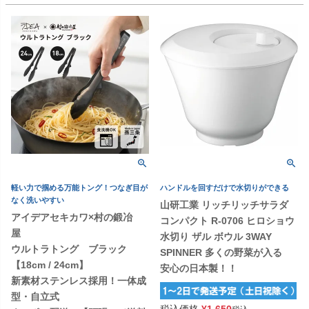
軽い力で掴める万能トング！つなぎ目が
ハンドルを回すだけで水切りができる
なく洗いやすい
山研工業 リッチリッチサラダ
アイデアセキカワ×村の鍛冶
コンパクト R-0706 ヒロショウ
屋
水切り ザル ボウル 3WAY
ウルトラトング ブラック
SPINNER 多くの野菜が入る
【18cm / 24cm】
安心の日本製！！
新素材ステンレス採用！一体成
型・自立式
税込価格
¥
1,650