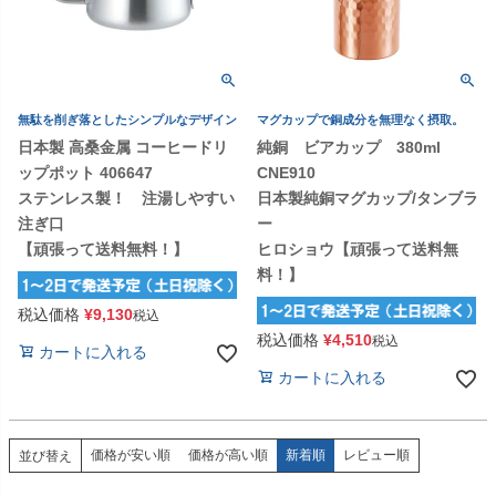
無駄を削ぎ落としたシンプルなデザイン
マグカップで銅成分を無理なく摂取。
日本製 高桑金属 コーヒードリ
純銅 ビアカップ 380ml
ップポット 406647
CNE910
ステンレス製！ 注湯しやすい
日本製純銅マグカップ/タンブラ
注ぎ口
ー
【頑張って送料無料！】
ヒロショウ【頑張って送料無
料！】
税込価格
¥
9,130
税込
税込価格
¥
4,510
税込
カートに入れる
カートに入れる
価格が安い順
価格が高い順
新着順
レビュー順
並び替え