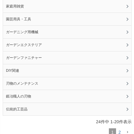
家庭用雑貨
園芸用具・工具
ガーデニング用機械
ガーデンエクステリア
ガーデンファニチャー
DIY関連
刃物のメンテナンス
鍛冶職人の刃物
伝統的工芸品
24
件中
1
-
20
件表示
1
2