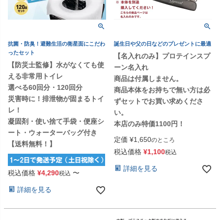
抗菌・防臭！避難生活の衛星面にこだわ
誕生日や父の日などのプレゼントに最適
ったセット
【名入れのみ】プロテインスプ
【防災士監修】水がなくても使
ーン名入れ
える非常用トイレ
商品は付属しません。
選べる60回分・120回分
商品本体をお持ちで無い方は必
災害時に！排泄物が固まるトイ
ずセットでお買い求めくださ
レ！
い。
凝固剤・使い捨て手袋・便座シ
本店のみ特価1100円！
ート・ウォーターバッグ付き
定価
¥
1,650
のところ
【送料無料！】
税込価格
¥
1,100
税込
詳細を見る
税込価格
¥
4,290
〜
税込
詳細を見る