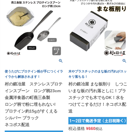
使うたびにプロテイン粉が手につくイラ
木やプラスチックのまな板の汚れがスッ
イラから解放されます！
キリ落ちる！
村の鍛冶屋 ステンレスプロテ
村の鍛冶屋 まな板削り しつこ
インスプーン ロング柄23cm
いまな板の汚れ落としに！プラ
金属洋食器の町燕三条製
スチックでも木でもOK！水を
ロング柄で粉に埋もれない!
つけてこするだけ！ネコポス配
プロテイン約15gがすくえる
送
シルバー ブラック
ネコポス配送
税込価格
¥
660
税込