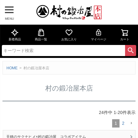
MENU
新着商品
商品一覧
お気に入り
マイページ
カート
HOME
村の鍛冶屋本店
村の鍛冶屋本店
24
件中
1
-
20
件表示
1
2
天穂のサクナヒメ×村の鍛冶屋 コラボアイテム