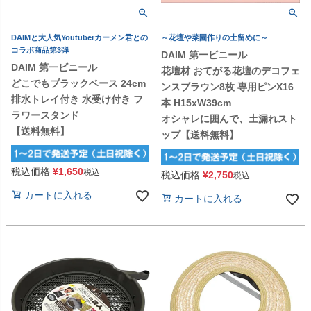
DAIMと大人気Youtuberカーメン君との
～花壇や菜園作りの土留めに～
コラボ商品第3弾
DAIM 第一ビニール
DAIM 第一ビニール
花壇材 おてがる花壇のデコフェ
どこでもブラックベース 24cm
ンスブラウン8枚 専用ピンX16
排水トレイ付き 水受け付き フ
本 H15xW39cm
ラワースタンド
オシャレに囲んで、土漏れスト
【送料無料】
ップ【送料無料】
税込価格
¥
1,650
税込
税込価格
¥
2,750
税込
カートに入れる
カートに入れる