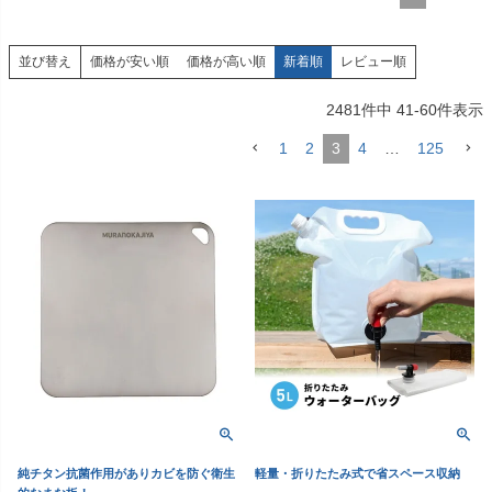
価格が安い順
価格が高い順
新着順
レビュー順
並び替え
2481
件中
41
-
60
件表示
1
2
3
4
…
125
純チタン抗菌作用がありカビを防ぐ衛生
軽量・折りたたみ式で省スペース収納