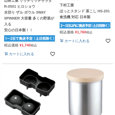
山研工業 リッチリッチサラダ
下村工業
R-0501 ヒロショウ
ほっとスタンド 茶こし HS-201
水切り ザル ボウル 3WAY
食洗機 対応 日本製
SPINNER 大容量 多くの野菜が
入る
安心の日本製！！
税込価格
¥
1,760
税込
カートに入れる
税込価格
¥
1,740
税込
カートに入れる