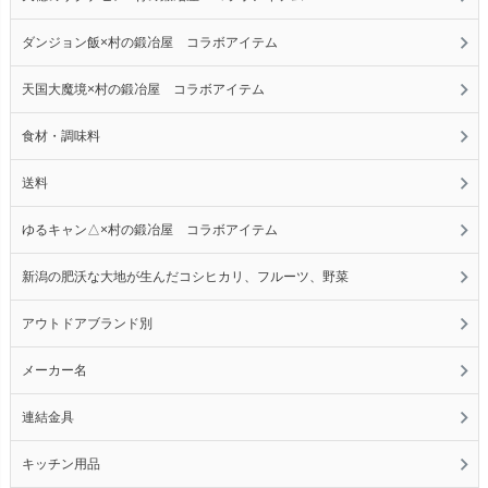
ダンジョン飯×村の鍛冶屋 コラボアイテム
天国大魔境×村の鍛冶屋 コラボアイテム
食材・調味料
送料
ゆるキャン△×村の鍛冶屋 コラボアイテム
新潟の肥沃な大地が生んだコシヒカリ、フルーツ、野菜
アウトドアブランド別
メーカー名
連結金具
キッチン用品