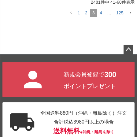
2481
件中
41
-
60
件表示
1
2
3
4
…
125
ペー
ジト
300
新規会員登録で
ップ
へ
ポイントプレゼント
全国送料880円（沖縄・離島除く）注文
合計税込3980円以上の場合
送料無料
※沖縄・離島を除く