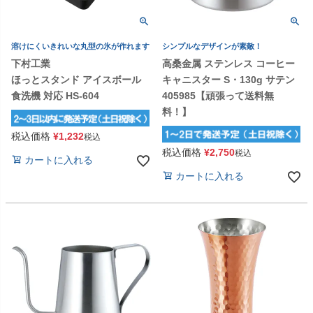
溶けにくいきれいな丸型の氷が作れます
シンプルなデザインが素敵！
下村工業
高桑金属 ステンレス コーヒー
ほっとスタンド アイスボール
キャニスター S・130g サテン
食洗機 対応 HS-604
405985【頑張って送料無
料！】
税込価格
¥
1,232
税込
税込価格
¥
2,750
税込
カートに入れる
カートに入れる