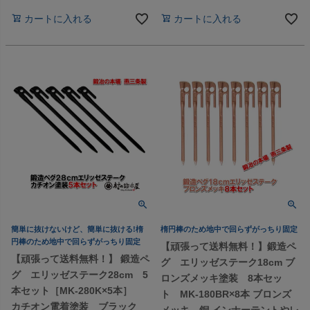
カートに入れる
カートに入れる
簡単に抜けないけど、簡単に抜ける!楕
楕円棒のため地中で回らずがっちり固定
円棒のため地中で回らずがっちり固定
【頑張って送料無料！】鍛造ペ
【頑張って送料無料！】 鍛造ペ
グ エリッゼステーク18cm ブ
グ エリッゼステーク28cm 5
ロンズメッキ塗装 8本セッ
本セット［MK-280K×5本］
ト MK-180BR×8本 ブロンズ
カチオン電着塗装 ブラック
メッキ 銅 インナーテントやレ