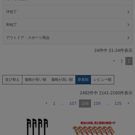
洋包丁
和包丁
アウトドア・スポーツ用品
24
件中
21
-
24
件表示
1
2
価格が安い順
価格が高い順
新着順
レビュー順
並び替え
2482
件中
2141
-
2160
件表示
1
…
107
108
109
…
125