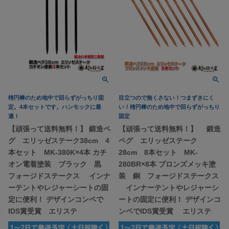
楕円棒のため地中で回らずがっちり固
目立つので無くさない！つまずきにく
定。4本セットです。ハンモックに最
い！楕円棒のため地中で回らずがっちり
適！
固定
【頑張って送料無料！】 鍛造ペ
【頑張って送料無料！】 鍛造
グ エリッゼステーク38cm 4
ペグ エリッゼステーク
本セット MK-380K×4本 カチ
28cm 8本セット MK-
オン電着塗装 ブラック 黒
280BR×8本 ブロンズメッキ塗
フォージドステークス インナ
装 銅 フォージドステークス
ーテントやレジャーシートの固
インナーテントやレジャーシ
定に便利！ デザインコンペで
ートの固定に便利！ デザインコ
IDS賞受賞 エリステ
ンペでIDS賞受賞 エリステ