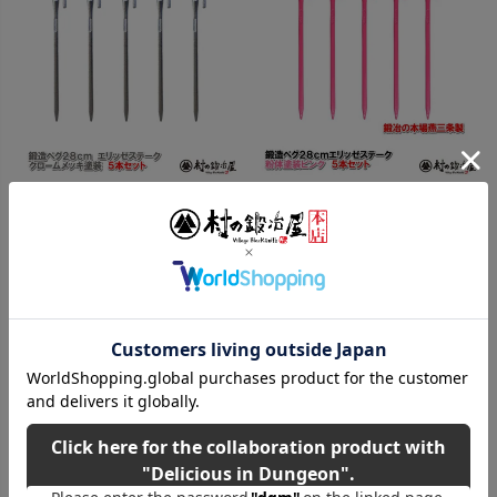
目立つので無くさない！つまずきにく
見せて貰おうか、エリッゼステークの性
い！楕円棒のため地中で回らずがっちり
能とやらを！目立つので無くさない！つ
固定
まずきにくい！楕円棒のため地中で回ら
ずがっちり固定
【頑張って送料無料！】 鍛造
【頑張って送料無料！】 鍛造
ペグ エリッゼステーク
ペグ エリッゼステーク
28cm 5本セット MK-
28cm 5本セット MK-
280C×5本 クロームメッキ塗
280PK×5本 粉体塗装 ピン
装 銀色 シルバー フォージ
ク 桃色 フォージドステーク
ドステークス インナーテント
ス インナーテントやレジャー
やレジャーシートの固定に便
シートの固定に便利！ デザイン
利！ デザインコンペでIDS賞受
コンペでIDS賞受賞 エリステ