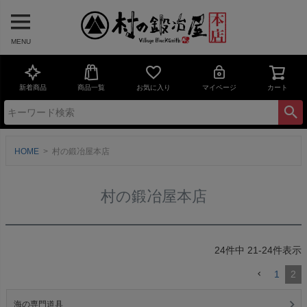
MENU
新着商品
商品一覧
お気に入り
マイページ
カート
HOME
村の鍛冶屋本店
村の鍛冶屋本店
24
件中
21
-
24
件表示
1
2
海の専門道具