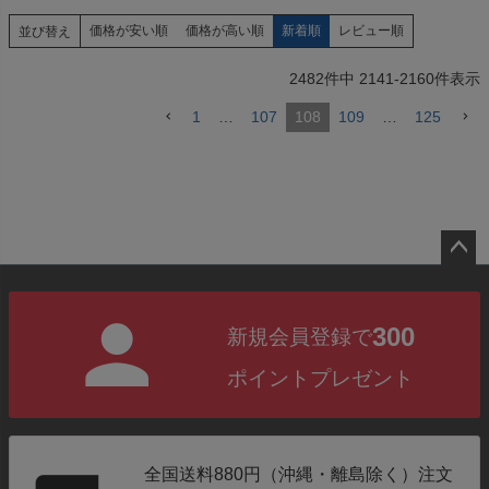
価格が安い順
価格が高い順
新着順
レビュー順
並び替え
2482
件中
2141
-
2160
件表示
1
…
107
108
109
…
125
ペー
ジト
300
新規会員登録で
ップ
へ
ポイントプレゼント
全国送料880円（沖縄・離島除く）注文