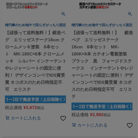
楕円棒のため地中で回らずがっちり固定
楕円棒のため地中で回らずがっちり固定
【頑張って送料無料！】鍛造ペ
【頑張って送料無料！】 鍛造
グ エリッゼステーク18cm ク
ペグ エリッゼステーク
ロームメッキ塗装 8本セッ
18cm 8本セット MK-
ト MK-180C×8本 クロームメ
180K×8本 カチオン電着塗装
ッキ シルバー インナーテント
ブラック 黒 フォージドステ
やレジャーシートの固定に便
ークス インナーテントやレジ
利！ デザインコンペでIDS賞受
ャーシートの固定に便利！ デザ
賞 ネコポスのため日時指定不
インコンペでIDS賞受賞 ネコポ
可 エリステ
スのため日時指定不可 エリス
テ
税込価格
¥
3,872
税込
税込価格
¥
2,992
税込
カートに入れる
カートに入れる