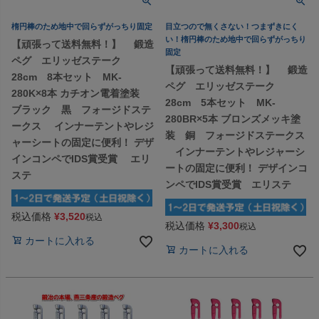
楕円棒のため地中で回らずがっちり固定
目立つので無くさない！つまずきにく
い！楕円棒のため地中で回らずがっちり
【頑張って送料無料！】 鍛造
固定
ペグ エリッゼステーク
【頑張って送料無料！】 鍛造
28cm 8本セット MK-
ペグ エリッゼステーク
280K×8本 カチオン電着塗装
28cm 5本セット MK-
ブラック 黒 フォージドステ
280BR×5本 ブロンズメッキ塗
ークス インナーテントやレジ
装 銅 フォージドステークス
ャーシートの固定に便利！ デザ
インナーテントやレジャーシ
インコンペでIDS賞受賞 エリ
ートの固定に便利！ デザインコ
ステ
ンペでIDS賞受賞 エリステ
税込価格
¥
3,520
税込
税込価格
¥
3,300
税込
カートに入れる
カートに入れる