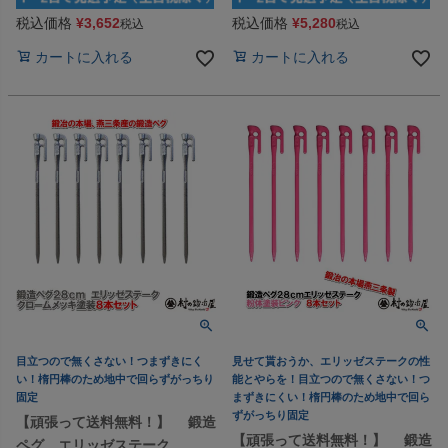
税込価格
¥
3,652
税込価格
¥
5,280
税込
税込
カートに入れる
カートに入れる
目立つので無くさない！つまずきにく
見せて貰おうか、エリッゼステークの性
い！楕円棒のため地中で回らずがっちり
能とやらを！目立つので無くさない！つ
固定
まずきにくい！楕円棒のため地中で回ら
ずがっちり固定
【頑張って送料無料！】 鍛造
【頑張って送料無料！】 鍛造
ペグ エリッゼステーク