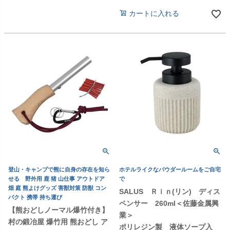
カートに入れる
登山・キャンプで熊に自身の存在を知ら
ホテルライクなパウダールームをご自宅
せる 野外用 鹿 猪 山仕事 アウトドア
で
畑 庭 熊よけグッズ 害獣対策 防獣 コン
SALUS Ｒｉｎ(リン) ディス
パクト 携帯 持ち運び
ペンサー 260ml＜佐藤金属興
【熊おどしノーマル爆竹付き】
業＞
村の鍛冶屋 爆竹用 熊おどし ア
ポリレジン製 液体ソープ入