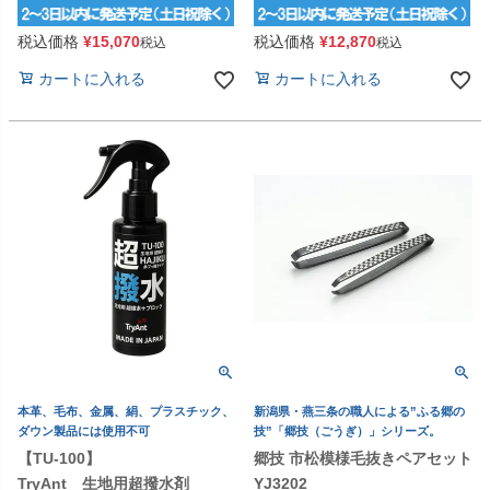
税込価格
¥
15,070
税込価格
¥
12,870
税込
税込
カートに入れる
カートに入れる
本革、毛布、金属、絹、プラスチック、
新潟県・燕三条の職人による”ふる郷の
ダウン製品には使用不可
技”「郷技（ごうぎ）」シリーズ。
【TU-100】
郷技 市松模様毛抜きペアセット
TryAnt 生地用超撥水剤
YJ3202