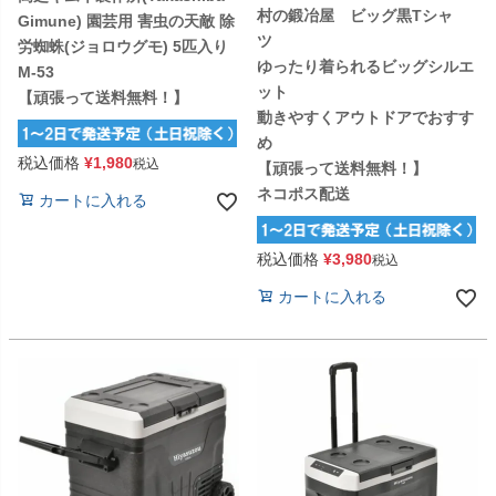
村の鍛冶屋 ビッグ黒Tシャ
Gimune) 園芸用 害虫の天敵 除
ツ
労蜘蛛(ジョロウグモ) 5匹入り
ゆったり着られるビッグシルエ
M-53
ット
【頑張って送料無料！】
動きやすくアウトドアでおすす
め
税込価格
¥
1,980
税込
【頑張って送料無料！】
ネコポス配送
カートに入れる
税込価格
¥
3,980
税込
カートに入れる