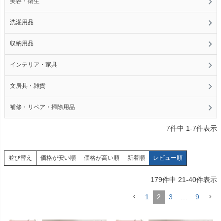
美容・衛生
洗濯用品
収納用品
インテリア・家具
文房具・雑貨
補修・リペア・掃除用品
7
件中
1
-
7
件表示
価格が安い順
価格が高い順
新着順
レビュー順
並び替え
179
件中
21
-
40
件表示
1
2
3
…
9