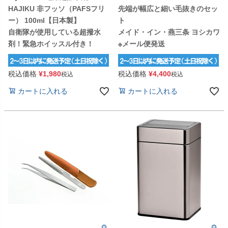
HAJIKU 非フッソ（PAFSフリ
先端が幅広と細い毛抜きのセッ
ー） 100ml【日本製】
ト
自衛隊が使用している超撥水
メイド・イン・燕三条 ヨシカワ
剤！緊急ホイッスル付き！
※メール便発送
税込価格
¥
1,980
税込価格
¥
4,400
税込
税込
カートに入れる
カートに入れる