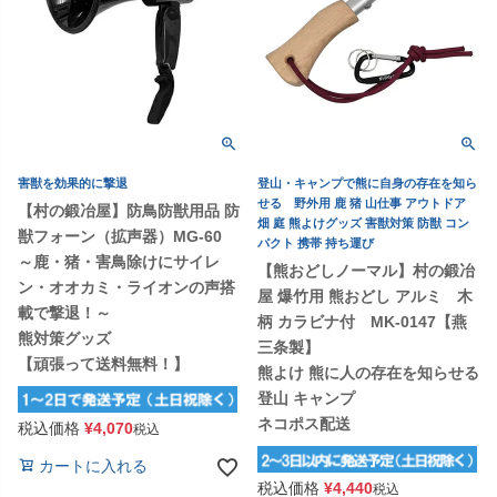
害獣を効果的に撃退
登山・キャンプで熊に自身の存在を知ら
せる 野外用 鹿 猪 山仕事 アウトドア
【村の鍛冶屋】防鳥防獣用品 防
畑 庭 熊よけグッズ 害獣対策 防獣 コン
獣フォーン（拡声器）MG-60
パクト 携帯 持ち運び
～鹿・猪・害鳥除けにサイレ
【熊おどしノーマル】村の鍛冶
ン・オオカミ・ライオンの声搭
屋 爆竹用 熊おどし アルミ 木
載で撃退！～
柄 カラビナ付 MK-0147【燕
熊対策グッズ
三条製】
【頑張って送料無料！】
熊よけ 熊に人の存在を知らせる
登山 キャンプ
ネコポス配送
税込価格
¥
4,070
税込
カートに入れる
税込価格
¥
4,440
税込