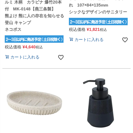
ルミ 木柄 カラビナ 爆竹20本
れ 107×84×135mm
付 MK-0148【燕三条製】
シックなデザインのサニタリー
熊よけ 熊に人の存在を知らせる
登山 キャンプ
税込価格
¥
1,821
ネコポス
税込
カートに入れる
税込価格
¥
4,640
税込
カートに入れる