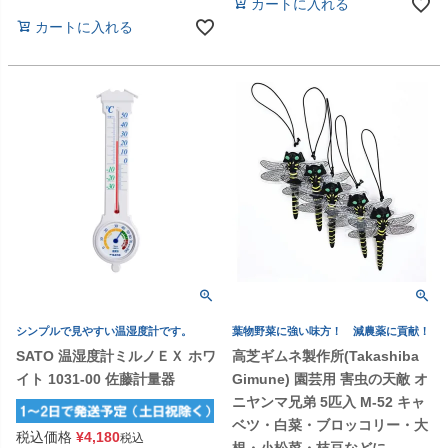
カートに入れる
カートに入れる
シンプルで見やすい温湿度計です。
葉物野菜に強い味方！ 減農薬に貢献！
SATO 温湿度計ミルノＥＸ ホワ
高芝ギムネ製作所(Takashiba
イト 1031-00 佐藤計量器
Gimune) 園芸用 害虫の天敵 オ
ニヤンマ兄弟 5匹入 M-52 キャ
ベツ・白菜・ブロッコリー・大
税込価格
¥
4,180
税込
根・小松菜・枝豆などに