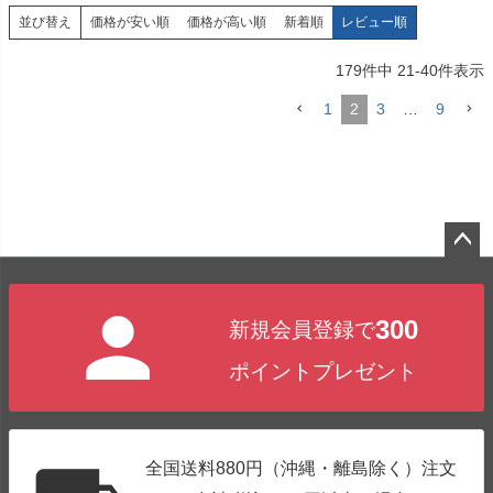
価格が安い順
価格が高い順
新着順
レビュー順
並び替え
179
件中
21
-
40
件表示
1
2
3
…
9
ペー
ジト
300
新規会員登録で
ップ
へ
ポイントプレゼント
全国送料880円（沖縄・離島除く）注文