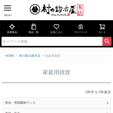
MENU
新着商品
商品一覧
お気に入り
マイページ
カート
HOME
村の鍛冶屋本店
家庭用雑貨
家庭用雑貨
7
件中
1
-
7
件表示
害虫・害獣駆除グッズ