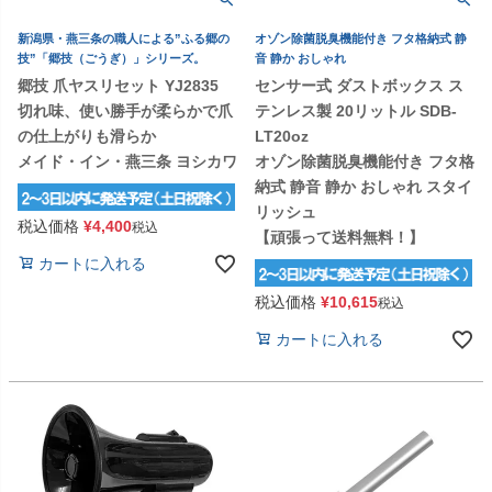
新潟県・燕三条の職人による”ふる郷の
オゾン除菌脱臭機能付き フタ格納式 静
技”「郷技（ごうぎ）」シリーズ。
音 静か おしゃれ
郷技 爪ヤスリセット YJ2835
センサー式 ダストボックス ス
切れ味、使い勝手が柔らかで爪
テンレス製 20リットル SDB-
の仕上がりも滑らか
LT20oz
メイド・イン・燕三条 ヨシカワ
オゾン除菌脱臭機能付き フタ格
納式 静音 静か おしゃれ スタイ
リッシュ
税込価格
¥
4,400
税込
【頑張って送料無料！】
カートに入れる
税込価格
¥
10,615
税込
カートに入れる