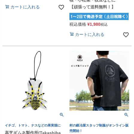
【頑張って送料無料！】
カートに入れる
税込価格
¥
1,980
税込
カートに入れる
イチゴ、トマト、ナスなどの果実畑に
村の鍛冶屋スタッフ制服がオンライン販
売開始！
高芝ギムネ製作所(Takashiba