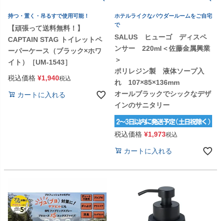
持つ・置く・吊るすで使用可能！
ホテルライクなパウダールームをご自宅
で
【頑張って送料無料！】
SALUS ヒューゴ ディスペ
CAPTAIN STAG トイレットペ
ンサー 220ml＜佐藤金属興業
ーパーケース（ブラック×ホワ
＞
イト）［UM-1543］
ポリレジン製 液体ソープ入
税込価格
¥
1,940
税込
れ 107×85×136mm
オールブラックでシックなデザ
カートに入れる
インのサニタリー
税込価格
¥
1,973
税込
カートに入れる