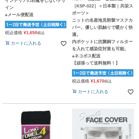
インテリアの邪魔をしないデザ
［KSP-022］＜日本製｜共栄ス
イン
ポーツ＞
※メール便配送
ニットの名産地見附製マスクカ
バー。優しい肌触りで暖かく快
税込価格
¥
1,650
税込
適。
内ポケットに抗菌銅フィルター
カートに入れる
を入れて感染症対策も可能。
※ネコポス配送
【頑張って送料無料！】
税込価格
¥
1,670
税込
カートに入れる