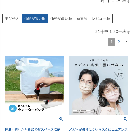
1
件中
1
-
1
件表示
価格が安い順
価格が高い順
新着順
レビュー順
並び替え
31
件中
1
-
20
件表示
1
2
軽量・折りたたみ式で省スペース収納
メガネが曇りにくいマスクにニュアンス