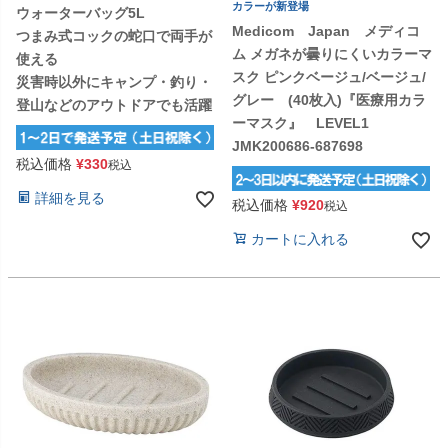
カラーが新登場
ウォーターバッグ5L
Medicom Japan メディコ
つまみ式コックの蛇口で両手が
ム メガネが曇りにくいカラーマ
使える
スク ピンクベージュ/ベージュ/
災害時以外にキャンプ・釣り・
グレー (40枚入)『医療用カラ
登山などのアウトドアでも活躍
ーマスク』 LEVEL1
JMK200686-687698
税込価格
¥
330
税込
詳細を見る
税込価格
¥
920
税込
カートに入れる