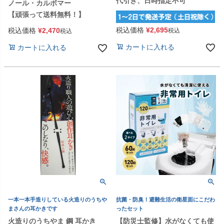
代引き、日時指定不可
ノール・カルボマー
【頑張って送料無料！】
税込価格
¥
2,695
税込価格
¥
2,470
税込
税込
カートに入れる
カートに入れる
一本一本手造りしている火造りのうちや
抗菌・防臭！避難生活の衛星面にこだわ
まさんの耳かきです
ったセット
火造りのうちやま 鋼 耳かき
【防災士監修】水がなくても使