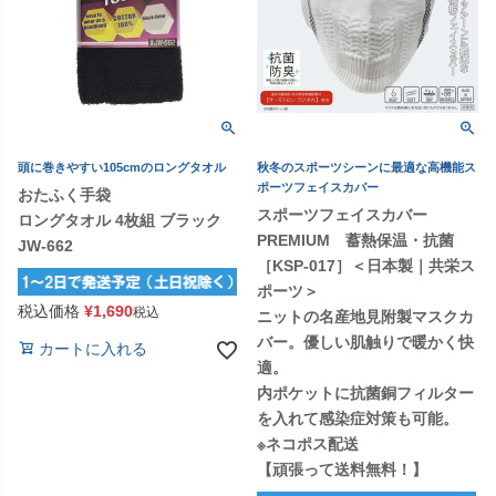
頭に巻きやすい105cmのロングタオル
秋冬のスポーツシーンに最適な高機能ス
ポーツフェイスカバー
おたふく手袋
スポーツフェイスカバー
ロングタオル 4枚組 ブラック
PREMIUM 蓄熱保温・抗菌
JW-662
［KSP-017］＜日本製｜共栄ス
ポーツ＞
税込価格
¥
1,690
税込
ニットの名産地見附製マスクカ
バー。優しい肌触りで暖かく快
カートに入れる
適。
内ポケットに抗菌銅フィルター
を入れて感染症対策も可能。
※ネコポス配送
【頑張って送料無料！】