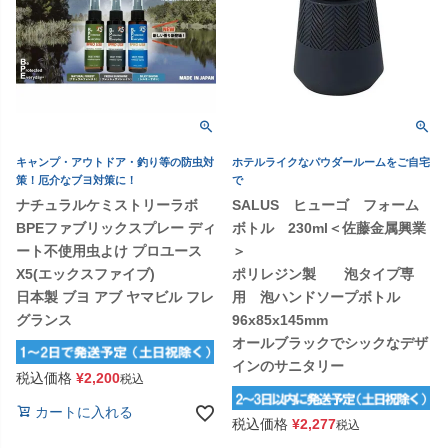
キャンプ・アウトドア・釣り等の防虫対
ホテルライクなパウダールームをご自宅
策！厄介なブヨ対策に！
で
ナチュラルケミストリーラボ
SALUS ヒューゴ フォーム
BPEファブリックスプレー ディ
ボトル 230ml＜佐藤金属興業
ート不使用虫よけ プロユース
＞
X5(エックスファイブ)
ポリレジン製 泡タイプ専
日本製 ブヨ アブ ヤマビル フレ
用 泡ハンドソープボトル
グランス
96x85x145mm
オールブラックでシックなデザ
インのサニタリー
税込価格
¥
2,200
税込
カートに入れる
税込価格
¥
2,277
税込