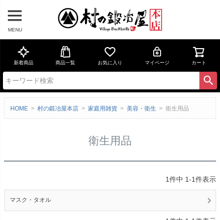
MENU
新着商品
商品一覧
お気に入り
マイページ
カート
HOME
村の鍛冶屋本店
家庭用雑貨
美容・衛生
衛生用品
衛生用品
1
件中
1
-
1
件表示
マスク・タオル