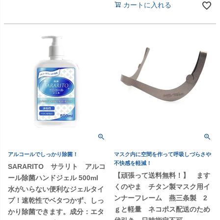
カートに入れる
アルコールでしっかり除菌！
マスク内に空間を作って呼吸しづらさや
不快感を軽減！
SARARITO サラリト アルコ
【頑張って送料無料！】 ます
ール除菌ハンドジェル 500ml
くのやま チタン製マスク用イ
水がいらない便利なジェルタイ
ンナーフレーム 燕三条製 2
プ！速乾性でベタつかず、しっ
ｇと軽量 ネコポス配送のため
かり除菌できます。成分：エタ