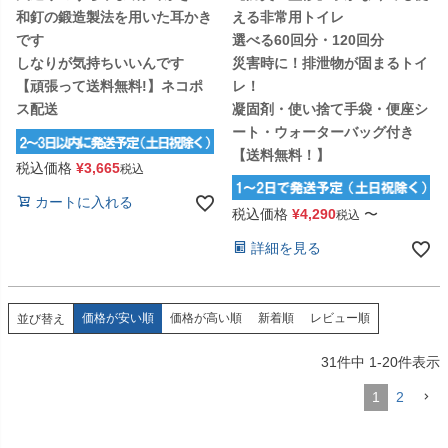
和釘の鍛造製法を用いた耳かき
える非常用トイレ
です
選べる60回分・120回分
しなりが気持ちいいんです
災害時に！排泄物が固まるトイ
【頑張って送料無料!】ネコポ
レ！
ス配送
凝固剤・使い捨て手袋・便座シ
ート・ウォーターバッグ付き
【送料無料！】
税込価格
¥
3,665
税込
カートに入れる
税込価格
¥
4,290
〜
税込
詳細を見る
価格が安い順
価格が高い順
新着順
レビュー順
並び替え
31
件中
1
-
20
件表示
1
2