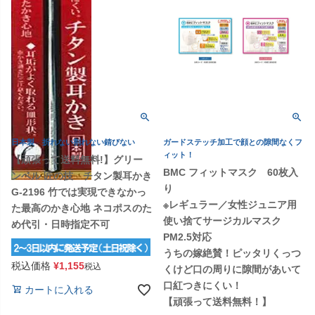
日本製 折れない割れない錆びない
ガードステッチ加工で顔との隙間なくフ
ィット！
【頑張って送料無料!】グリー
BMC フィットマスク 60枚入
ンベル 匠の技 チタン製耳かき
り
G-2196 竹では実現できなかっ
※レギュラー／女性ジュニア用
た最高のかき心地 ネコポスのた
使い捨てサージカルマスク
め代引・日時指定不可
PM2.5対応
うちの嫁絶賛！ピッタリくっつ
税込価格
¥
1,155
税込
くけど口の周りに隙間があいて
口紅つきにくい！
カートに入れる
【頑張って送料無料！】