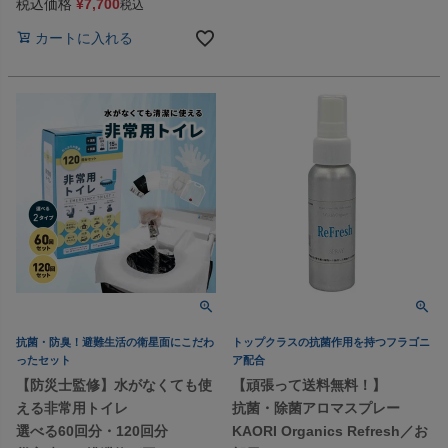
税込価格
¥
7,700
税込
カートに入れる
抗菌・防臭！避難生活の衛星面にこだわ
トップクラスの抗菌作用を持つフラゴニ
ったセット
ア配合
【防災士監修】水がなくても使
【頑張って送料無料！】
える非常用トイレ
抗菌・除菌アロマスプレー
選べる60回分・120回分
KAORI Organics Refresh／お