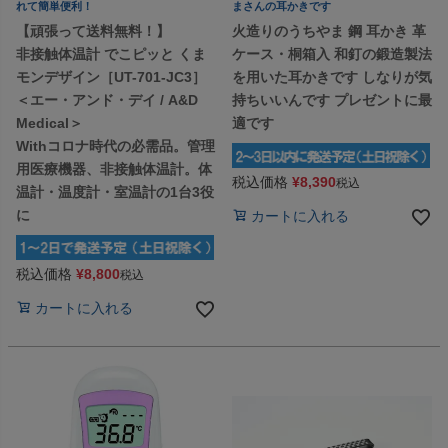
れて簡単便利！
まさんの耳かきです
【頑張って送料無料！】
火造りのうちやま 鋼 耳かき 革
非接触体温計 でこピッと くま
ケース・桐箱入 和釘の鍛造製法
モンデザイン［UT-701-JC3］
を用いた耳かきです しなりが気
＜エー・アンド・デイ / A&D
持ちいいんです プレゼントに最
Medical＞
適です
Withコロナ時代の必需品。管理
用医療機器、非接触体温計。体
税込価格
¥
8,390
税込
温計・温度計・室温計の1台3役
に
カートに入れる
税込価格
¥
8,800
税込
カートに入れる