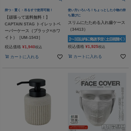
持つ・置く・吊るすで使用可能！
使い方いろいろ！ちょっとした小物の持
ち運びに
【頑張って送料無料！】
スリムにたためる入れ歯ケース
CAPTAIN STAG トイレットペ
（34413）
ーパーケース（ブラック×ホワ
イト）［UM-1543］
税込価格
¥
1,925
税込価格
¥
1,940
税込
税込
カートに入れる
カートに入れる