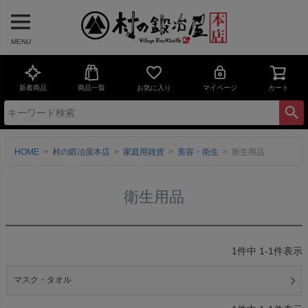
MENU
新着商品
商品一覧
お気に入り
マイページ
カート
HOME
村の鍛冶屋本店
家庭用雑貨
美容・衛生
衛生用品
衛生用品
1
件中
1
-
1
件表示
マスク・タオル