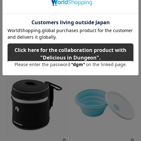
X5(エックスファイブ)
ポリレジン製 液体ソープ入
日本製 ブヨ アブ ヤマビル フレ
れ 107×85×136mm
グランス
オールブラックでシックなデザ
インのサニタリー
税込価格
¥
2,200
税込
税込価格
¥
1,973
税込
カートに入れる
カートに入れる