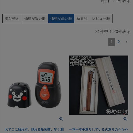
1
件中
1
-
1
件表示
価格が安い順
価格が高い順
新着順
レビュー順
並び替え
31
件中
1
-
20
件表示
1
2
おでこに触れず、測れる新習慣。早く測
一本一本手造りしている火造りのうちや