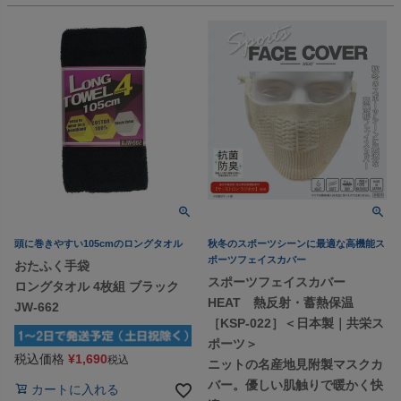
頭に巻きやすい105cmのロングタオル
秋冬のスポーツシーンに最適な高機能ス
ポーツフェイスカバー
おたふく手袋
スポーツフェイスカバー
ロングタオル 4枚組 ブラック
HEAT 熱反射・蓄熱保温
JW-662
［KSP-022］＜日本製｜共栄ス
ポーツ＞
税込価格
¥
1,690
税込
ニットの名産地見附製マスクカ
バー。優しい肌触りで暖かく快
カートに入れる