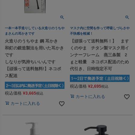
一本一本手造りしている火造りのうちや
マスク内に空間を作って呼吸しづらさや
まさんの耳かきです
不快感を軽減！
火造りのうちやま 鋼 耳かき
【頑張って送料無料！】 ます
和釘の鍛造製法を用いた耳かき
くのやま チタン製マスク用イ
です
ンナーフレーム 燕三条製 2
しなりが気持ちいいんです
ｇと軽量 ネコポス配送のため
【頑張って送料無料!】ネコポ
代引き、日時指定不可
ス配送
税込価格
¥
2,695
税込
税込価格
¥
3,665
税込
カートに入れる
カートに入れる