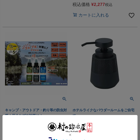
税込価格
¥
2,277
税込
カートに入れる
キャンプ・アウトドア・釣り等の防虫対
ホテルライクなパウダールームをご自宅
策！厄介なブヨ対策に！
で
ナチュラルケミストリーラボ
SALUS ヒューゴ ディスペ
BPEファブリックスプレー ディ
ンサー 220ml＜佐藤金属興業
ート不使用虫よけ プロユース
＞