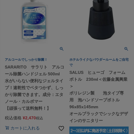
アルコールでしっかり除菌！
ホテルライクなパウダールームをご自宅
で
SARARITO サラリト アルコ
SALUS ヒューゴ フォーム
ール除菌ハンドジェル 500ml
ボトル 230ml＜佐藤金属興業
水がいらない便利なジェルタイ
＞
プ！速乾性でベタつかず、しっ
ポリレジン製 泡タイプ専
かり除菌できます。成分：エタ
用 泡ハンドソープボトル
ノール・カルボマー
96x85x145mm
【頑張って送料無料！】
オールブラックでシックなデザ
税込価格
¥
2,470
税込
インのサニタリー
カートに入れる