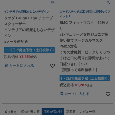
インテリアの邪魔をしないデザイン
ガードステッチ加工で顔との隙間なくフ
ィット！
タケダ Laugh Lagu チューブ
BMC フィットマスク 60枚入
スクイーザー
り
インテリアの邪魔をしないデザ
※レギュラー／女性ジュニア用
イン
使い捨てサージカルマスク
※メール便配送
PM2.5対応
うちの嫁絶賛！ピッタリくっつ
税込価格
¥
1,650
税込
くけど口の周りに隙間があいて
口紅つきにくい！
カートに入れる
【頑張って送料無料！】
税込価格
¥
1,287
税込
カートに入れる
価格が安い順
価格が高い順
新着順
レビュー順
並び替え