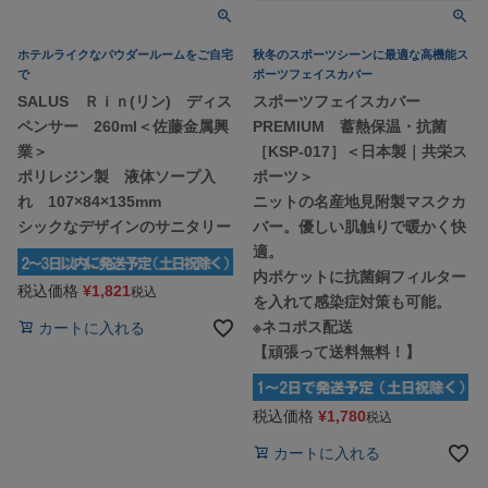
ホテルライクなパウダールームをご自宅
秋冬のスポーツシーンに最適な高機能ス
で
ポーツフェイスカバー
SALUS Ｒｉｎ(リン) ディス
スポーツフェイスカバー
ペンサー 260ml＜佐藤金属興
PREMIUM 蓄熱保温・抗菌
業＞
［KSP-017］＜日本製｜共栄ス
ポリレジン製 液体ソープ入
ポーツ＞
れ 107×84×135mm
ニットの名産地見附製マスクカ
シックなデザインのサニタリー
バー。優しい肌触りで暖かく快
適。
内ポケットに抗菌銅フィルター
税込価格
¥
1,821
税込
を入れて感染症対策も可能。
※ネコポス配送
カートに入れる
【頑張って送料無料！】
税込価格
¥
1,780
税込
カートに入れる