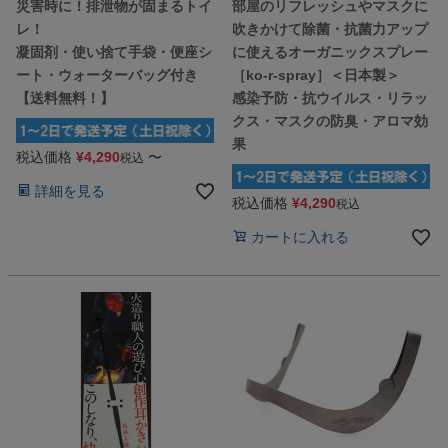
災害時に！排泄物が固まるトイ
部屋のリフレッシュやマスクに
レ！
吹きかけて除菌・抗菌力アップ
凝固剤・使い捨て手袋・便座シ
に使えるオーガニックスプレー
ート・ウォーターバッグ付き
［ko-r-spray］＜日本製＞
【送料無料！】
感染予防・抗ウイルス・リラッ
クス・マスクの防臭・アロマ効
果
税込価格
¥
4,290
〜
税込
詳細を見る
税込価格
¥
4,290
税込
カートに入れる