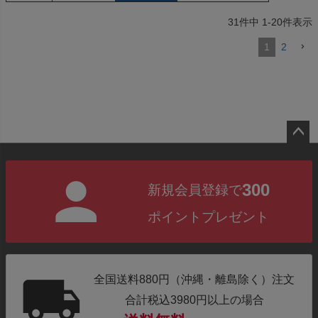
31
件中
1
-
20
件表示
1
2
ペー
ジト
300
新規会員登録で
ップ
へ
ポイントプレゼント
全国送料880円（沖縄・離島除く）注文
合計税込3980円以上の場合