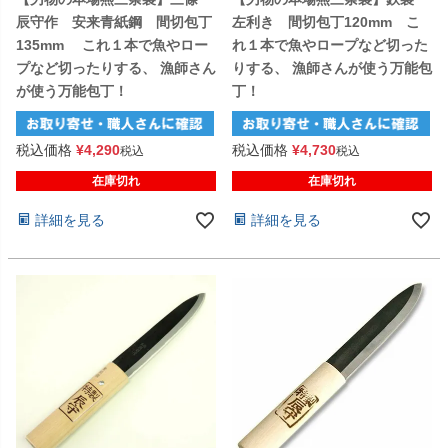
辰守作 安来青紙鋼 間切包丁
左利き 間切包丁120mm こ
135mm これ１本で魚やロー
れ１本で魚やロープなど切った
プなど切ったりする、 漁師さん
りする、 漁師さんが使う万能包
が使う万能包丁！
丁！
税込価格
¥
4,290
税込価格
¥
4,730
税込
税込
在庫切れ
在庫切れ
詳細を見る
詳細を見る