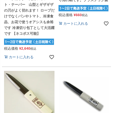
ト・テーパー 山型とギザギザ
の刃がよく切れます！ ロープだ
税込価格
¥
660
税込
けでなくパンやトマト、冷凍食
品、お花で使うオアシスも余裕
カートに入れる
です 冷凍切り包丁として大活躍
です 【ネコポス可能】
税込価格
¥
2,640
税込
カートに入れる