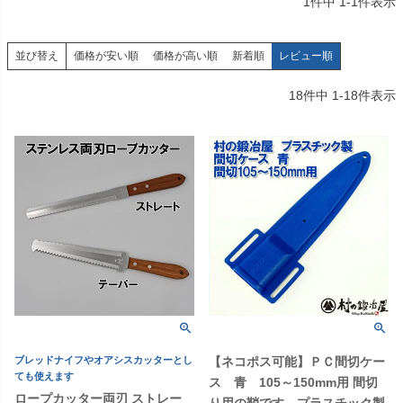
1
件中
1
-
1
件表示
価格が安い順
価格が高い順
新着順
レビュー順
並び替え
18
件中
1
-
18
件表示
ブレッドナイフやオアシスカッターとし
【ネコポス可能】ＰＣ間切ケー
ても使えます
ス 青 105～150mm用 間切
ロープカッター両刃 ストレー
り用の鞘です。プラスチック製