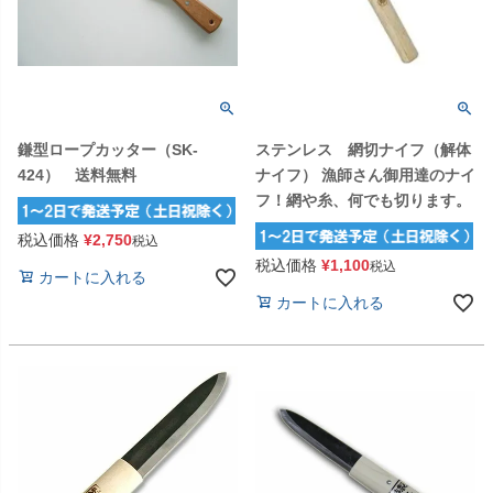
鎌型ロープカッター（SK-
ステンレス 網切ナイフ（解体
424） 送料無料
ナイフ） 漁師さん御用達のナイ
フ！網や糸、何でも切ります。
税込価格
¥
2,750
税込
税込価格
¥
1,100
税込
カートに入れる
カートに入れる