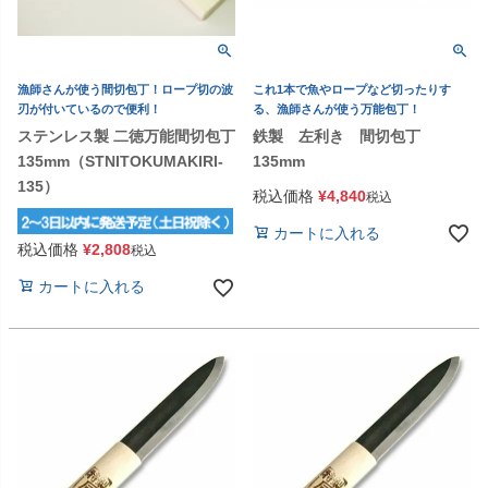
漁師さんが使う間切包丁！ロープ切の波
これ1本で魚やロープなど切ったりす
刃が付いているので便利！
る、漁師さんが使う万能包丁！
ステンレス製 二徳万能間切包丁
鉄製 左利き 間切包丁
135mm（STNITOKUMAKIRI-
135mm
135）
税込価格
¥
4,840
税込
カートに入れる
税込価格
¥
2,808
税込
カートに入れる