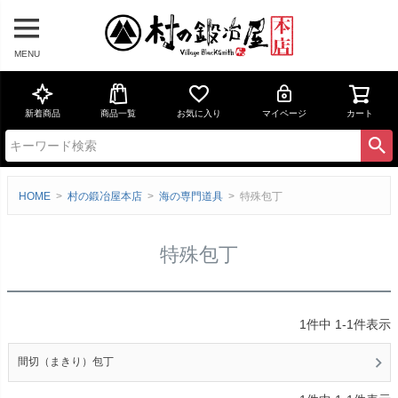
MENU
新着商品
商品一覧
お気に入り
マイページ
カート
HOME
村の鍛冶屋本店
海の専門道具
特殊包丁
特殊包丁
1
件中
1
-
1
件表示
間切（まきり）包丁