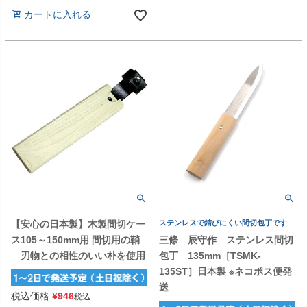
カートに入れる
【安心の日本製】木製間切ケー
ステンレスで錆びにくい間切包丁です
ス105～150mm用 間切用の鞘
三條 辰守作 ステンレス間切
刃物との相性のいい朴を使用
包丁 135mm［TSMK-
135ST］日本製 ※ネコポス便発
送
税込価格
¥
946
税込