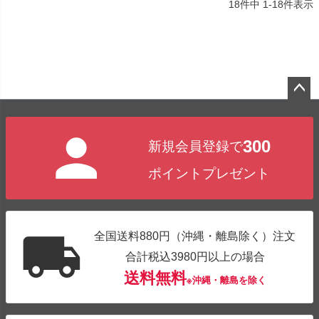
18
件中
1
-
18
件表示
ペー
ジト
300
新規会員登録で
ップ
へ
ポイントプレゼント
全国送料880円（沖縄・離島除く）注文
合計税込3980円以上の場合
送料無料
※沖縄・離島を除く