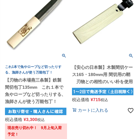
これ1本で魚やロープなど切ったりす
【安心の日本製】木製間切ケー
る、漁師さんが使う万能包丁！
ス165・180mm用 間切用の鞘
【刃物の本場燕三条製】鉄製
刃物との相性のいい朴を使用
間切包丁135mm これ１本で
魚やロープなど切ったりする、
税込価格
¥
715
税込
漁師さんが使う万能包丁！
カートに入れる
税込価格
¥
3,300
税込
現在売り切れ中！ 9月上旬入荷
予定！