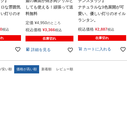
ッグ】
蓋の裏面が焼き肉グリルと
テンスタッグ】
トロな雰囲気
しても使える！頑張って送
ナチュラルな3色展開が可
しい灯りのオ
料無料
愛い、優しい灯りのオイル
。
ランタン。
定価
¥
4,950
のところ
40
税込価格
¥
2,887
税込
税込価格
¥
3,366
税込
税込
切れ
在庫切れ
在庫切れ
カートに入れる
詳細を見る
が安い順
価格が高い順
新着順
レビュー順