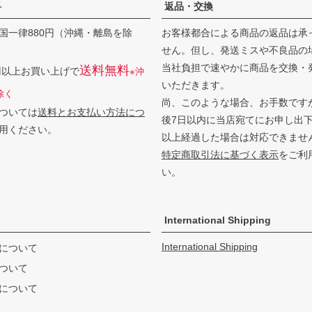
料
返品・交換
国一律880円（沖縄・離島を除
お客様都合による商品の返品は承
せん。但し、発送ミスや不良品の
当社負担で速やかに商品を交換・
送料無料
0円以上お買い上げで
※沖
いただきます。
除く
尚、このような場合、お手数です
ついては
送料とお支払い方法につ
後7日以内に当店宛てにお申し出
用ください。
以上経過した場合は対応できませ
特定商取引法に基づく表示
をご利
い。
International Shipping
International Shipping
について
ついて
について