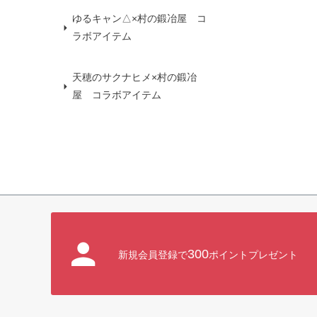
ゆるキャン△×村の鍛冶屋 コ
ラボアイテム
天穂のサクナヒメ×村の鍛冶
屋 コラボアイテム
300
新規会員登録で
ポイントプレゼント