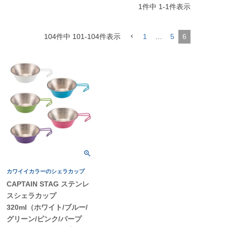
1
件中
1
-
1
件表示
104
件中
101
-
104
件表示
1
…
5
6
カワイイカラーのシェラカップ
CAPTAIN STAG ステンレ
スシェラカップ
320ml（ホワイト/ブルー/
グリーン/ピンク/パープ