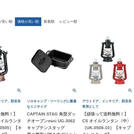
が安い順
価格が高い順
新着順
レビュー順
テリア、防災非
ソロキャンプ・ツーリングに最適
アウトドア、インテリア、防災非
なミニサイズ
常用として
料無料！】
CAPTAIN STAG 角型ダッ
【頑張って送料無料！】
オイルランタ
チオーブンmini UG-3062
CS オイルランタン〈中〉
0505］【キ
キャプテンスタッグ
［UK-0508-10］【キャプ