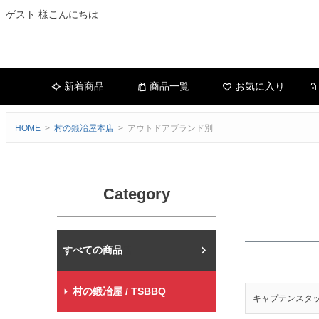
ゲスト 様こんにちは
新着商品
商品一覧
お気に入り
HOME
村の鍛冶屋本店
アウトドアブランド別
Category
村の鍛冶屋本店
村の鍛冶屋 / TSBBQ
キャプテンスタ