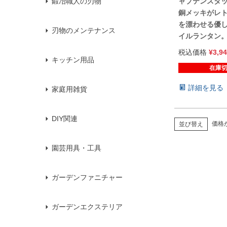
ャプテンスタ
鍛冶職人の刃物
銅メッキがレ
を漂わせる優
刃物のメンテナンス
イルランタン
税込価格
¥
3,9
キッチン用品
在庫
詳細を見る
家庭用雑貨
DIY関連
価格
並び替え
園芸用具・工具
ガーデンファニチャー
ガーデンエクステリア