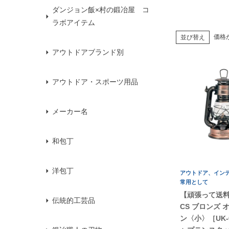
ダンジョン飯×村の鍛冶屋 コ
ラボアイテム
価格
並び替え
アウトドアブランド別
アウトドア・スポーツ用品
メーカー名
和包丁
洋包丁
アウトドア、イン
常用として
【頑張って送
伝統的工芸品
CS ブロンズ 
ン〈小〉［UK-