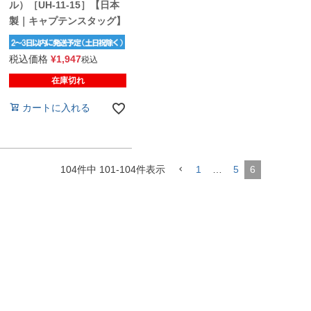
ル）［UH-11-15］【日本
製｜キャプテンスタッグ】
税込価格
¥
1,947
税込
在庫切れ
カートに入れる
104
件中
101
-
104
件表示
1
…
5
6