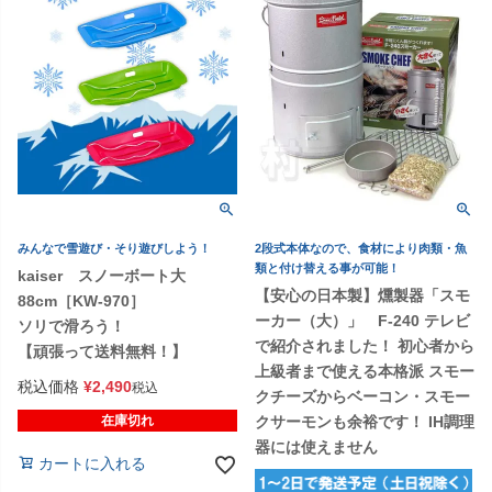
みんなで雪遊び・そり遊びしよう！
2段式本体なので、食材により肉類・魚
類と付け替える事が可能！
kaiser スノーボート大
【安心の日本製】燻製器「スモ
88cm［KW-970］
ーカー（大）」 F-240 テレビ
ソリで滑ろう！
で紹介されました！ 初心者から
【頑張って送料無料！】
上級者まで使える本格派 スモー
税込価格
¥
2,490
税込
クチーズからベーコン・スモー
在庫切れ
クサーモンも余裕です！ IH調理
器には使えません
カートに入れる