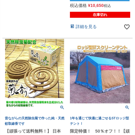
税込価格
¥
10,650
税込
在庫切れ
詳細を見る
昔ながらの天然除虫菊で作った純・天然
1年を通じて快適に過ごせるSTロッジ型
蚊取線香です
テント！
【頑張って送料無料！】 日本
限定特価！ 50％オフ！！【頑