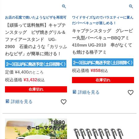
お店の石窯で焼いたようなピザを再現可
ワイドサイズなのでバラエティーに富ん
だバーベキューが楽しめる！
【頑張って送料無料】キャプテ
キャプテンスタッグ グレービ
ンスタッグ ピザ焼きグリル＆
ー丸型バーベキューBBQアミ
ファイアースタンド UG-
410mm UG-2010 串がなくて
2900 石釜のような「カリッふ
も焼ける格子アミ
わなピザ」が簡単に焼ける！
税込価格
¥
858
税込
定価
¥
4,400
のところ
税込価格
¥
3,432
税込
在庫切れ
在庫切れ
詳細を見る
詳細を見る