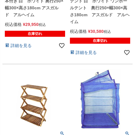
本付き 白 ホワイト 奥行250×
テント 白 ホワイト ワンポー
幅300×高さ180cm アスガル
ルテント 奥行250×幅300×高
ド アルヘイム
さ180cm アスガルド アルヘ
イム
税込価格
¥
29,950
税込
税込価格
¥
30,580
税込
在庫切れ
在庫切れ
詳細を見る
詳細を見る