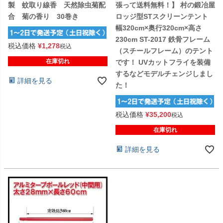
製 蚊取り線香 天然除虫菊配
張って送料無料！】 村の鍛冶屋
合 菊の香り 30巻き
ロッジ型STスクリーンテント
幅320cm×奥行320cm×高さ
230cm ST-2017 鉄骨フレーム
税込価格
¥
1,278
税込
（スチールフレーム）のテント
在庫切れ
です！ UVカットフライを装備
するなどモデルチェンジしまし
詳細を見る
た！
税込価格
¥
35,200
税込
在庫切れ
詳細を見る