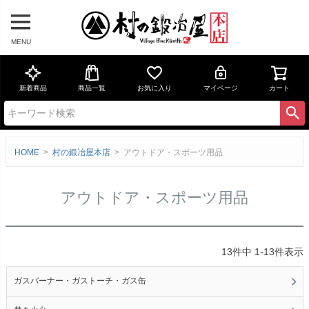
MENU
新着商品
商品一覧
お気に入り
マイページ
カート
HOME
村の鍛冶屋本店
アウトドア・スポーツ用品
アウトドア・スポーツ用品
13
件中
1
-
13
件表示
ガスバーナー・ガストーチ・ガス缶