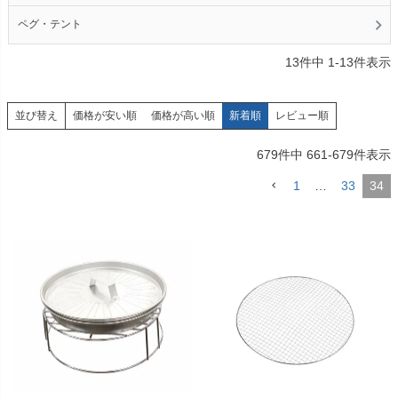
ペグ・テント
13
件中
1
-
13
件表示
価格が安い順
価格が高い順
新着順
レビュー順
並び替え
679
件中
661
-
679
件表示
1
…
33
34