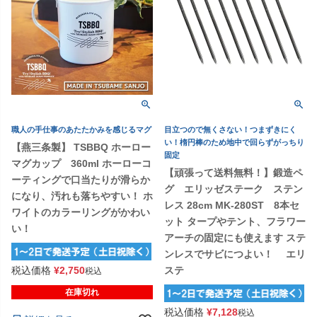
職人の手仕事のあたたかみを感じるマグ
目立つので無くさない！つまずきにく
い！楕円棒のため地中で回らずがっちり
【燕三条製】 TSBBQ ホーロー
固定
マグカップ 360ml ホーローコ
【頑張って送料無料！】鍛造ペ
ーティングで口当たりが滑らか
グ エリッゼステーク ステン
になり、汚れも落ちやすい！ ホ
レス 28cm MK-280ST 8本セ
ワイトのカラーリングがかわい
ット タープやテント、フラワー
い！
アーチの固定にも使えます ステ
ンレスでサビにつよい！ エリ
税込価格
¥
2,750
ステ
税込
在庫切れ
税込価格
¥
7,128
税込