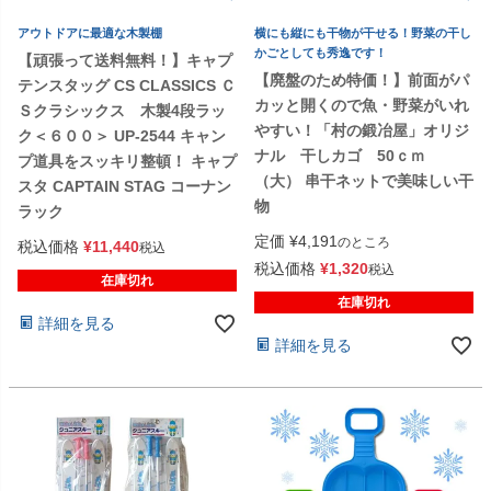
アウトドアに最適な木製棚
横にも縦にも干物が干せる！野菜の干し
かごとしても秀逸です！
【頑張って送料無料！】キャプ
【廃盤のため特価！】前面がパ
テンスタッグ CS CLASSICS Ｃ
カッと開くので魚・野菜がいれ
Ｓクラシックス 木製4段ラッ
やすい！「村の鍛冶屋」オリジ
ク＜６００＞ UP-2544 キャン
ナル 干しカゴ 50ｃｍ
プ道具をスッキリ整頓！ キャプ
（大） 串干ネットで美味しい干
スタ CAPTAIN STAG コーナン
物
ラック
定価
¥
4,191
のところ
税込価格
¥
11,440
税込
税込価格
¥
1,320
税込
在庫切れ
在庫切れ
詳細を見る
詳細を見る