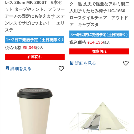
レス 28cm MK-280ST 6本セ
ク 黒 丈夫で軽量なアルミ製二
ット タープやテント、フラワー
人用折りたたみ椅子 UC-1660
アーチの固定にも使えます ステ
ロースタイルチェア アウトド
ンレスでサビにつよい！ エリ
ア キャプスタ
ステ
税込価格
¥
14,135
税込
税込価格
¥
5,346
税込
在庫切れ
在庫切れ
詳細を見る
詳細を見る