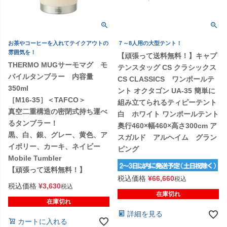
お茶やコーヒーを入れてテイクアウトの
７～8人用の大型テント！
雰囲気を！
【頑張って送料無料！】キャプ
THERMO MUGサーモマグ モ
テンスタッグ CS クラシックス
バイルタンブラー 内容量
CS CLASSICS ワンポールテ
350ml
ント オクタゴン UA-35 簡単に
［M16-35］＜TAFCO＞
組み立てられるティピーテント
真空二重構造の密閉式持ち運べ
白 ホワイト ワンポールテント
るタンブラー！
奥行460×幅460×高さ300cm ア
黒、白、銀、グレー、黄色、ア
スガルド アルヘイム グラン
イボリー、カーキ、ネイビー
ピング
Mobile Tumbler
【頑張って送料無料！】
税込価格
¥
66,660
税込
税込価格
¥
3,630
税込
在庫切れ
在庫切れ
詳細を見る
カートに入れる