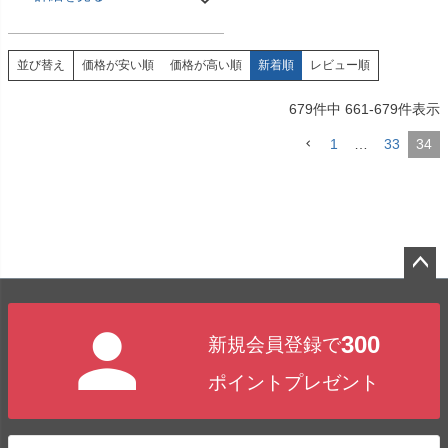
価格が安い順
価格が高い順
新着順
レビュー順
並び替え
679
件中
661
-
679
件表示
1
…
33
34
ペー
ジト
300
新規会員登録で
ップ
へ
ポイントプレゼント