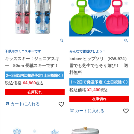
子供用のミニスキーです
みんなで雪遊びしよう！
キッズスキー！ジュニアスキ
kaiser ヒップソリ （KW-974）
ー 80cm 長靴スキーです！
雪でも芝生でもそり遊び！ 送
料無料
税込価格
¥
4,860
税込
税込価格
¥
1,400
税込
在庫切れ
在庫切れ
カートに入れる
カートに入れる