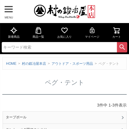
MENU
新着商品
商品一覧
お気に入り
マイページ
カート
HOME
村の鍛冶屋本店
アウトドア・スポーツ用品
ペグ・テント
ペグ・テント
3
件中
1
-
3
件表示
タープポール