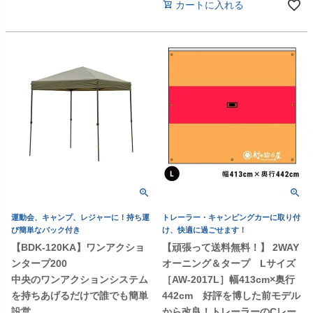
カートに入れる
運動会、キャンプ、レジャーに！持ち運
トレーラー・キャンピングカーに取り付
び簡単なバック付き
け、快適に過ごせます！
【BDK-120KA】ワンアクショ
【頑張って送料無料！】 2WAY
ンタープ200
オーニング＆タープ Lサイズ
中央のワンアクションシステム
［AW-2017L］幅413cm×奥行
を持ちあげるだけで誰でも簡単
442cm 好評を博した前モデル
設営
から改良！トレーラーのCレー