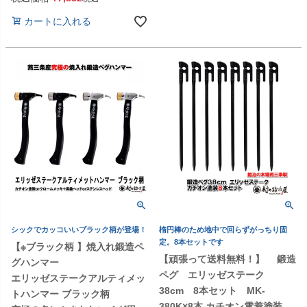
カートに入れる
シックでカッコいいブラック柄が登場！
楕円棒のため地中で回らずがっちり固
定。8本セットです
【※ブラック柄 】焼入れ鍛造ペ
【頑張って送料無料！】 鍛造
グハンマー
ペグ エリッゼステーク
エリッゼステークアルティメッ
38cm 8本セット MK-
トハンマー ブラック柄
380K×8本 カチオン電着塗装