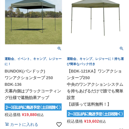
運動会、イベント、キャンプ、レジャー
運動会、キャンプ、レジャーに！持ち運
に！
び簡単なバック付き
BUNDOK(バンドック)
【BDK-121KA】ワンアクショ
ワンアクションタープ 250
ンタープ250
BDK-136
中央のワンアクションシステム
天幕内側はブラックコーティン
を持ちあげるだけで誰でも簡単
グ仕様で遮熱効果アップ
設営
【頑張って送料無料！】
税込価格
¥
19,880
税込
税込価格
¥
19,602
税込
カートに入れる