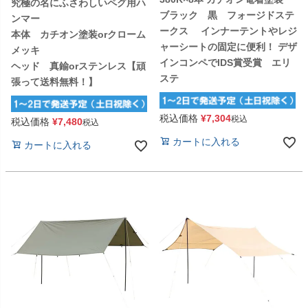
究極の名にふさわしいペグ用ハ
ブラック 黒 フォージドステ
ンマー
ークス インナーテントやレジ
本体 カチオン塗装orクローム
ャーシートの固定に便利！ デザ
メッキ
インコンペでIDS賞受賞 エリ
ヘッド 真鍮orステンレス【頑
ステ
張って送料無料！】
税込価格
¥
7,304
税込
税込価格
¥
7,480
税込
カートに入れる
カートに入れる