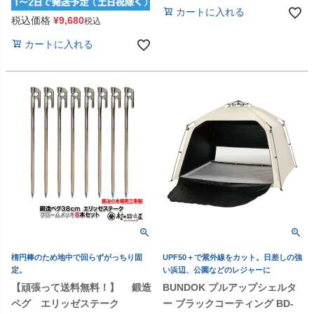
カートに入れる
税込価格
¥
9,680
税込
カートに入れる
楕円棒のため地中で回らずがっちり固
UPF50＋で紫外線をカット。日差しの強
定。
い浜辺、公園などのレジャーに
【頑張って送料無料！】 鍛造
BUNDOK プルアップシェルタ
ペグ エリッゼステーク
ー ブラックコーティング BD-