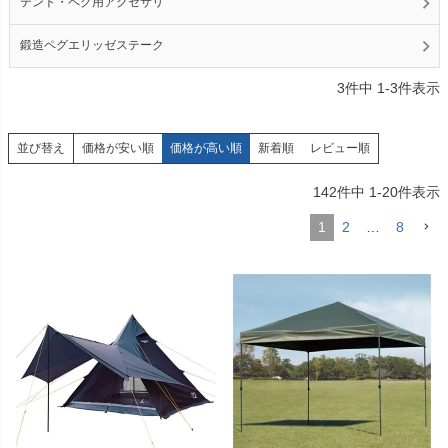
テント・ペグ用アクセサリ
鍛造ペグエリッゼステーク
3
件中
1
-
3
件表示
価格が安い順
価格が高い順
新着順
レビュー順
並び替え
142
件中
1
-
20
件表示
1
2
…
8