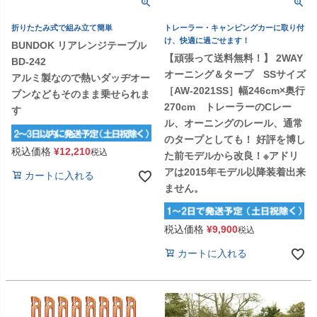
折りたたみ式で組み立て簡単
トレーラー・キャンピングカーに取り付
け、快適に過ごせます！
BUNDOK リアレンジテーブル
【頑張って送料無料！】 2WAY
BD-242
オーニング＆タープ SSサイズ
アルミ製なので熱いダッヂオー
［AW-2021SS］幅246cm×奥行
ブンなどもそのまま乗せられま
270cm トレーラーのCレー
す
ル、オーニングのレール、通常
のタープとしても！ 好評を博し
税込価格
¥
12,210
税込
た前モデルから改良！※アドリ
アは2015年モデル以降装着出来
カートに入れる
ません。
税込価格
¥
9,900
税込
カートに入れる