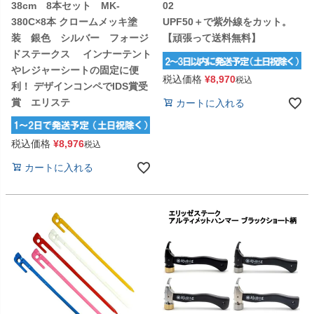
38cm 8本セット MK-
02
380C×8本 クロームメッキ塗
UPF50＋で紫外線をカット。
装 銀色 シルバー フォージ
【頑張って送料無料】
ドステークス インナーテント
やレジャーシートの固定に便
税込価格
¥
8,970
税込
利！ デザインコンペでIDS賞受
賞 エリステ
カートに入れる
税込価格
¥
8,976
税込
カートに入れる