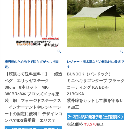
楕円棒のため地中で回らずがっちり固
レジャー・海水浴などの日除けに最適で
定。
す
【頑張って送料無料！】 鍛造
BUNDOK（バンドック）
ペグ エリッゼステーク
ミニヘキサゴンタープ ブラック
38cm 8本セット MK-
コーティング KA BDK-
380BR×8本 ブロンズメッキ塗
21BC/KA
装 銅 フォージドステークス
紫外線をカットして肌を守るＵ
インナーテントやレジャーシ
Ｖ加工
ートの固定に便利！ デザインコ
ンペでIDS賞受賞 エリステ
税込価格
¥
9,570
税込