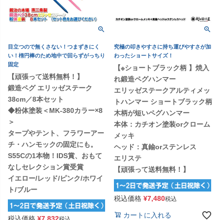
目立つので無くさない！つまずきにく
究極の叩きやすさに持ち運びやすさが加
い！楕円棒のため地中で回らずがっちり
わったショートサイズ！
固定
【※ショートブラック柄 】焼入
【頑張って送料無料！】
れ鍛造ペグハンマー
鍛造ペグ エリッゼステーク
エリッゼステークアルティメッ
38cm／8本セット
トハンマー ショートブラック柄
◆粉体塗装＜MK-380カラー×8
木柄が短いペグハンマー
＞
本体：カチオン塗装orクローム
タープやテント、フラワーアー
メッキ
チ・ハンモックの固定にも。
ヘッド：真鍮orステンレス
S55Cの1本物！IDS賞、おもて
エリステ
なしセレクション賞受賞
【頑張って送料無料！】
イエロー/レッド/ピンク/ホワイ
ト/ブルー
税込価格
¥
7,480
税込
カートに入れる
税込価格
¥
7,832
税込