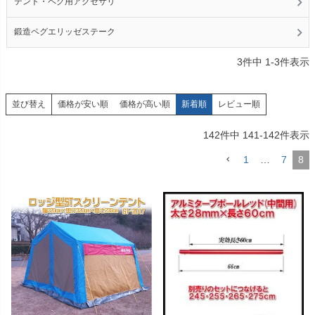
テント・ペグ用アクセサリ
鍛造ペグエリッゼステーク
3
件中
1
-
3
件表示
価格が安い順
価格が高い順
新着順
レビュー順
並び替え
142
件中
141
-
142
件表示
1
…
7
8