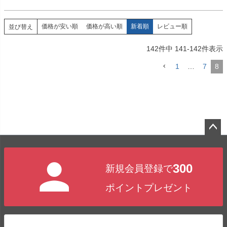
価格が安い順
価格が高い順
新着順
レビュー順
並び替え
142
件中
141
-
142
件表示
1
…
7
8
ペー
ジト
300
新規会員登録で
ップ
へ
ポイントプレゼント