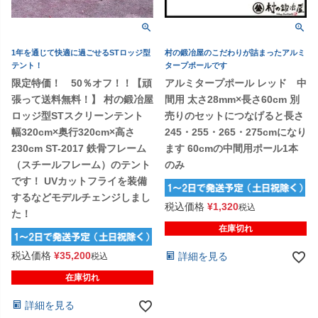
1年を通じて快適に過ごせるSTロッジ型
村の鍛冶屋のこだわりが詰まったアルミ
テント！
タープポールです
限定特価！ 50％オフ！！【頑
アルミタープポール レッド 中
張って送料無料！】 村の鍛冶屋
間用 太さ28mm×長さ60cm 別
ロッジ型STスクリーンテント
売りのセットにつなげると長さ
幅320cm×奥行320cm×高さ
245・255・265・275cmになり
230cm ST-2017 鉄骨フレーム
ます 60cmの中間用ポール1本
（スチールフレーム）のテント
のみ
です！ UVカットフライを装備
するなどモデルチェンジしまし
税込価格
¥
1,320
税込
た！
在庫切れ
税込価格
¥
35,200
詳細を見る
税込
在庫切れ
詳細を見る