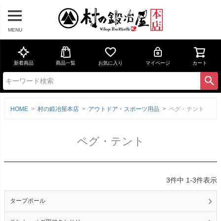
MENU
新着商品
商品一覧
お気に入り
マイページ
カート
HOME
村の鍛冶屋本店
アウトドア・スポーツ用品
ペグ・テント
ペグ・テント
3
件中
1
-
3
件表示
タープポール