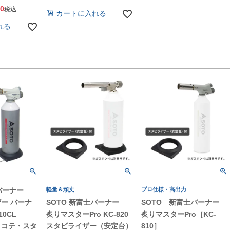
40
税込
カートに入れる
れる
バーナー
軽量＆頑丈
プロ仕様・高出力
ー バーナ
SOTO 新富士バーナー
SOTO 新富士バーナー
10CL
炙りマスターPro KC-820
炙りマスターPro［KC-
・コテ・スタ
スタビライザー（安定台）
810］