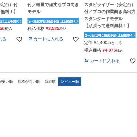
安定台）付
付／軽量で頑丈なプロ向き
スタビライザー（安定台）
料無料！】
モデル
付／プロの作業向き高出力
スタンダードモデル
【頑張って送料無料！】
550
税込価格
¥
2,525
税込
税込
れる
カートに入れる
定価
¥
4,400
のところ
税込価格
¥
4,075
税込
カートに入れる
が安い順
価格が高い順
新着順
レビュー順