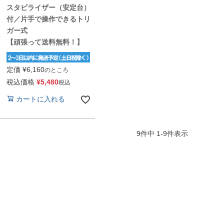
スタビライザー（安定台）
付／片手で操作できるトリ
ガー式
【頑張って送料無料！】
定価
¥
6,160
のところ
税込価格
¥
5,480
税込
カートに入れる
9
件中
1
-
9
件表示