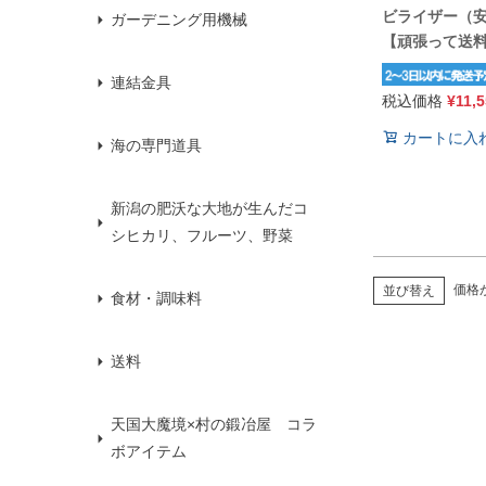
ビライザー（
ガーデニング用機械
【頑張って送
連結金具
税込価格
¥
11,
カートに入
海の専門道具
新潟の肥沃な大地が生んだコ
シヒカリ、フルーツ、野菜
価格
並び替え
食材・調味料
送料
天国大魔境×村の鍛冶屋 コラ
ボアイテム