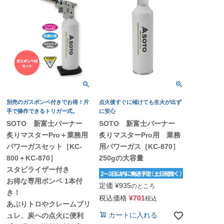
別売のガスボンベ付きでお得！片
点火後すぐに傾けても生火が出ず
手で操作できるトリガー式。
に安心
SOTO 新富士バーナー
SOTO 新富士バーナー
炙りマスターPro＋業務用
炙りマスターPro用 業務
パワーガスセット［KC-
用パワーガス［KC-870］
800＋KC-870］
250gの大容量
スタビライザー付き
お得な専用ボンベ 1本付
定価
¥
935
のところ
き！
税込価格
¥
701
税込
あぶりトロやクレームブリ
カートに入れる
ュレ、炭への点火に便利