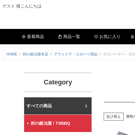
ゲスト 様こんにちは
新着商品
商品一覧
お気に入り
HOME
村の鍛冶屋本店
アウトドア・スポーツ用品
ガスバーナー・ガ
Category
村の鍛冶屋本店
価格
並び替え
村の鍛冶屋 / TSBBQ