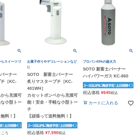
からスイーツづ
お菓子作りやデコレーションなど
プロパン43%の超火力
に
SOTO 新富士バーナー
士バーナー
SOTO 新富士バーナー
ハイパワーガス KC-860
チ［KC-
炙りマスタープチ［KC-
401WH］
税込価格
¥
645
税込
ベから充填可
カセットボンベから充填可
軽な小型トー
能！安全・手軽な小型トー
カートに入れる
チ
料無料！】
【頑張って送料無料！】
税込価格
¥
7,590
ところ
税込