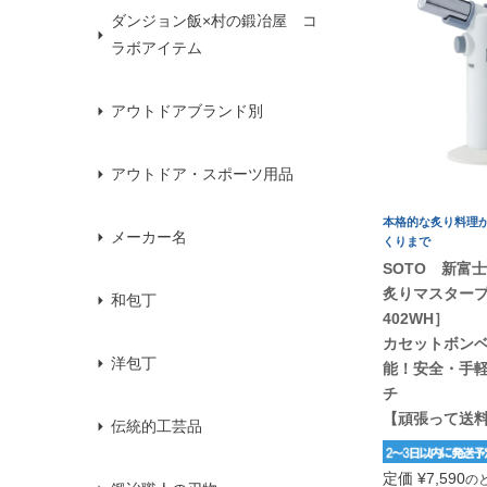
ダンジョン飯×村の鍛冶屋 コ
ラボアイテム
アウトドアブランド別
アウトドア・スポーツ用品
本格的な炙り料理
メーカー名
くりまで
SOTO 新富
炙りマスタープ
和包丁
402WH］
カセットボン
洋包丁
能！安全・手
チ
【頑張って送
伝統的工芸品
定価
¥
7,590
の