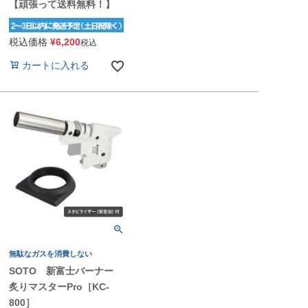
【頑張って送料無料！】
税込価格
¥
6,200
税込
カートに入れる
無駄なガスを消費しない
SOTO 新富士バーナー
炙りマスターPro［KC-
800］