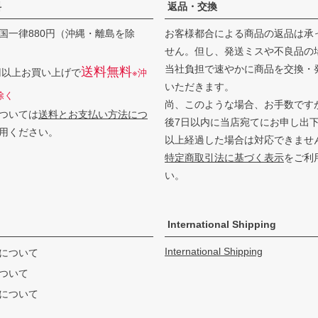
料
返品・交換
国一律880円（沖縄・離島を除
お客様都合による商品の返品は承
せん。但し、発送ミスや不良品の
当社負担で速やかに商品を交換・
送料無料
0円以上お買い上げで
※沖
いただきます。
除く
尚、このような場合、お手数です
ついては
送料とお支払い方法につ
後7日以内に当店宛てにお申し出
用ください。
以上経過した場合は対応できませ
特定商取引法に基づく表示
をご利
い。
International Shipping
International Shipping
について
ついて
について