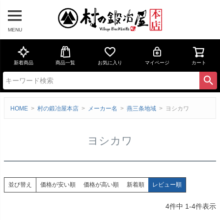
MENU
新着商品
商品一覧
お気に入り
マイページ
カート
HOME
村の鍛冶屋本店
メーカー名
燕三条地域
ヨシカワ
ヨシカワ
価格が安い順
価格が高い順
新着順
レビュー順
並び替え
4
件中
1
-
4
件表示