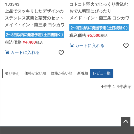
YJ3343
コトコト弱火でじっくり煮込む
上品でスッキリしたデザインの
おでん料理にぴったり
ステンレス茶筒と茶箕のセット
メイド・イン・燕三条 ヨシカワ
メイド・イン・燕三条 ヨシカワ
税込価格
¥
5,500
税込
税込価格
¥
4,400
税込
カートに入れる
カートに入れる
価格が安い順
価格が高い順
新着順
レビュー順
並び替え
4
件中
1
-
4
件表示
ペー