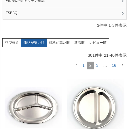
村の鍛冶屋 キッチン用品
TSBBQ
3
件中
1
-
3
件表示
価格が安い順
価格が高い順
新着順
レビュー順
並び替え
301
件中
21
-
40
件表示
1
2
3
…
16