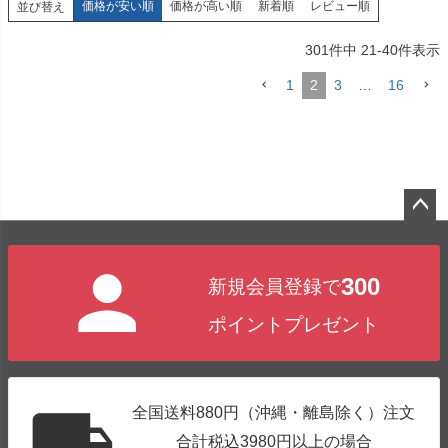
価格が安い順
価格が高い順
新着順
レビュー順
並び替え
301
件中
21
-
40
件表示
1
2
3
…
16
ペー
ジト
300
新規会員登録で
ップ
へ
ポイントプレゼント
全国送料880円（沖縄・離島除く）注文
合計税込3980円以上の場合