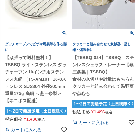
ダッチオーブンでピザや燻製等を作る際
クッカーと組み合わせて炊飯器・蒸し
に
器・燻製器に
【頑張って送料無料！】
【TSBBQ-024】TSBBQ ステ
TSBBQ ライトステンレス ダッ
ンレスシェラストレーナー【燕
チオーブン 10インチ用ステン
三条製｜TSBBQ】
レス丸網 （TS-AM10） 18-8ス
食材の水切りや計量はもちろん
テンレス SUS304 外径205mm
クッカーと組み合わせて温野菜
重量175g 底網 ＜燕三条製＞
や点心も
【ネコポス配送】
税込価格
¥
1,496
税込
税込価格
¥
1,430
税込
カートに入れる
カートに入れる