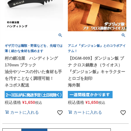
ギザ刃では麺類・野菜などを、先端では
アニメ『ダンジョン飯』とのコラボアイ
薄く細かな食材を掴めます
テム！
村の鍛冶屋 ハンディトング
【DGM-009】ダンジョン飯 ブ
170mm ブラック
ナ クロス鍋敷き（ライオス）
油分やソースの付いた食材も手
『ダンジョン飯』キャラクター
を汚すことなく調理可能！
とロゴを刻印
ネコポス配送
海外製
税込価格
¥
1,650
税込価格
¥
1,650
税込
税込
カートに入れる
カートに入れる