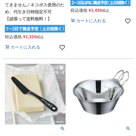
てきません／ネコポス使用のた
税込価格
¥
1,430
税込
め、代引き日時指定不可
【頑張って送料無料！】
カートに入れる
税込価格
¥
1,320
税込
カートに入れる