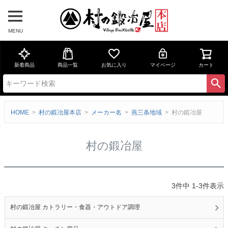
MENU
新着商品
商品一覧
お気に入り
マイページ
カート
HOME
村の鍛冶屋本店
メーカー名
燕三条地域
村の鍛冶屋
村の鍛冶屋
3
件中
1
-
3
件表示
村の鍛冶屋 カトラリー・食器・アウトドア調理