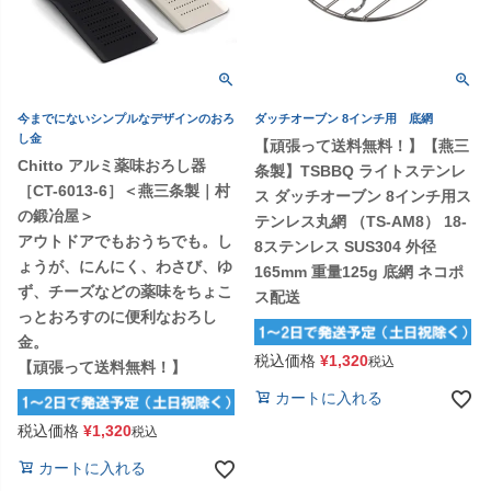
今までにないシンプルなデザインのおろ
ダッチオーブン 8インチ用 底網
し金
【頑張って送料無料！】【燕三
Chitto アルミ薬味おろし器
条製】TSBBQ ライトステンレ
［CT-6013-6］＜燕三条製｜村
ス ダッチオーブン 8インチ用ス
の鍛冶屋＞
テンレス丸網 （TS-AM8） 18-
アウトドアでもおうちでも。し
8ステンレス SUS304 外径
ょうが、にんにく、わさび、ゆ
165mm 重量125g 底網 ネコポ
ず、チーズなどの薬味をちょこ
ス配送
っとおろすのに便利なおろし
金。
税込価格
¥
1,320
税込
【頑張って送料無料！】
カートに入れる
税込価格
¥
1,320
税込
カートに入れる