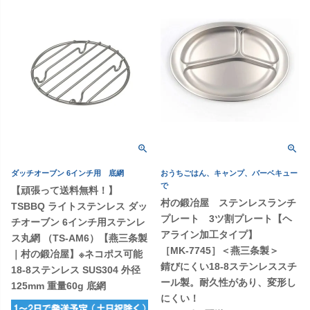
ダッチオーブン 6インチ用 底網
おうちごはん、キャンプ、バーベキュー
で
【頑張って送料無料！】
村の鍛冶屋 ステンレスランチ
TSBBQ ライトステンレス ダッ
プレート 3ツ割プレート【ヘ
チオーブン 6インチ用ステンレ
アライン加工タイプ】
ス丸網 （TS-AM6）【燕三条製
［MK-7745］＜燕三条製＞
｜村の鍛冶屋】※ネコポス可能
錆びにくい18-8ステンレススチ
18-8ステンレス SUS304 外径
ール製。耐久性があり、変形し
125mm 重量60g 底網
にくい！