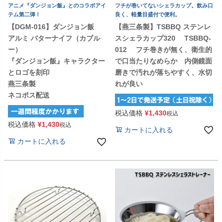
アニメ『ダンジョン飯』とのコラボアイ
フチが巻いてないシェラカップ。飲み口
テム第二弾！
良く、軽量目盛付で便利。
【DGM-016】ダンジョン飯
【燕三条製】TSBBQ ステンレ
アルミ バターナイフ（カブル
スシェラカップ320 TSBBQ-
ー）
012 フチ巻きが無く、衛生的
『ダンジョン飯』キャラクター
で口当たりなめらか 内側鏡面
とロゴを刻印
磨きで汚れが落ちやすく、水切
燕三条製
れが良い
ネコポス配送
税込価格
¥
1,430
税込
税込価格
¥
1,430
税込
カートに入れる
カートに入れる