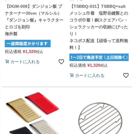
【DGM-008】ダンジョン飯 ブ
【TSBBQ-031】TSBBQ+salt
ナターナー30cm（マルシル）
メッシュ巾着 塩野谷縫製との
『ダンジョン飯』キャラクター
コラボ巾着！銅スクエアパン・
とロゴを刻印
シェラクッカーの収納にぴった
海外製
り！
ネコポス配送【頑張って送料無
料！】
税込価格
¥
1,320
税込
カートに入れる
税込価格
¥
1,320
税込
カートに入れる