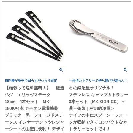
楕円棒が地中で回らずがっちり固定
一体型カトラリーで持ち運びが楽ちん！
【頑張って送料無料！】 鍛造
村の鍛冶屋オリジナル！
ペグ エリッゼステーク
ステンレス キャンプカトラリー
18cm 4本セット MK-
3本セット［MK-ODR-CC］＜
180K×4本 カチオン電着塗装
燕三条製｜村の鍛冶屋＞
ブラック 黒 フォージドステ
ナイフの中にスプーン・フォー
ークス インナーテントやレジャ
クが収納できてコンパクトなカ
ーシートの固定に便利！ デザイ
トラリーセットです！