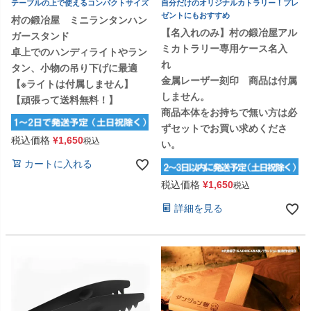
テーブルの上で使えるコンパクトサイズ
自分だけのオリジナルカトラリー！プレ
ゼントにもおすすめ
村の鍛冶屋 ミニランタンハン
【名入れのみ】村の鍛冶屋アル
ガースタンド
ミカトラリー専用ケース名入
卓上でのハンディライトやラン
れ
タン、小物の吊り下げに最適
金属レーザー刻印 商品は付属
【※ライトは付属しません】
しません。
【頑張って送料無料！】
商品本体をお持ちで無い方は必
ずセットでお買い求めくださ
税込価格
¥
1,650
税込
い。
カートに入れる
税込価格
¥
1,650
税込
詳細を見る