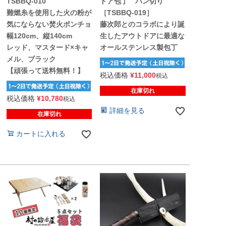
TSBBQ-010
ドア包丁 パン切り
難燃糸を使用した火の粉が
［TSBBQ-019］
気にならない焚火ポンチョ
藤次郎とのコラボにより誕
幅120cm、縦140cm
生したアウトドアに最適な
レッド、マスタード×キャ
オールステンレス製包丁
メル、ブラック
【頑張って送料無料！】
税込価格
¥
11,000
税込
在庫切れ
税込価格
¥
10,780
税込
詳細を見る
在庫切れ
カートに入れる