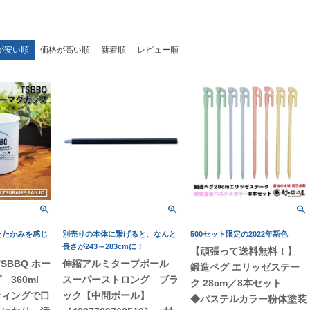
が安い順
価格が高い順
新着順
レビュー順
たたかみを感じ
別売りの本体に繋げると、なんと
500セット限定の2022年新色
長さが243～283cmに！
【頑張って送料無料！】
SBBQ ホー
伸縮アルミタープポール
鍛造ペグ エリッゼステー
360ml
スーパーストロング ブラ
ク 28cm／8本セット
ティングで口
ック【中間ポール】
◆パステルカラー粉体塗装