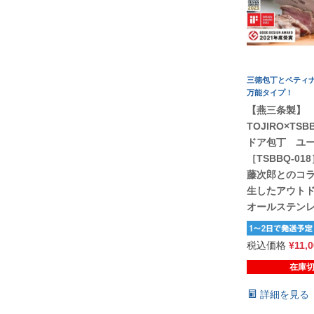
三徳包丁とペティ
万能タイプ！
【燕三条製】
TOJIRO×TS
ドア包丁 ユ
［TSBBQ-01
藤次郎とのコ
生したアウト
オールステン
税込価格
¥
11,
在庫
詳細を見る