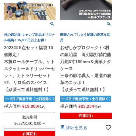
村の鍛冶屋 キャンプ用品オリジナ
廃棄されてしまう尾瀬の鹿革を活
ル福袋！15,000円以上お得！
用
2023年 5点セット福袋 10
おぜしかプロジェクト×村
個限定！
の鍛冶屋 両刃黒打鞘鉈藤
木製ロールテーブル、ケト
乃鉈6寸180mm＆鹿革ナタ
ルクッカー＆ドリッパーセ
ケース
ット、カトラリーセット
三条の鍛冶職人＋尾瀬の鹿
×2、リロ氏のスパイス
革のコラボ！
【頑張って送料無料！】
【頑張って送料無料！】
税込価格
¥
19,800
税込価格
¥
23,254
税込
税込
在庫切れ
販売期間
2023/01/01 0:00
〜
詳細を見る
在庫切れ