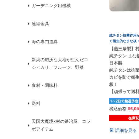
ガーデニング用機械
連結金具
純チタン抗菌作用
ぐ衛生的なまな板
海の専門道具
【燕三条製】
純チタン まな
新潟の肥沃な大地が生んだコ
日本製
シヒカリ、フルーツ、野菜
純チタンは抗
カビを防ぐ衛
板！
食材・調味料
【頑張って送
送料
税込価格
¥
6,0
在庫
天国大魔境×村の鍛冶屋 コラ
ボアイテム
詳細を見る