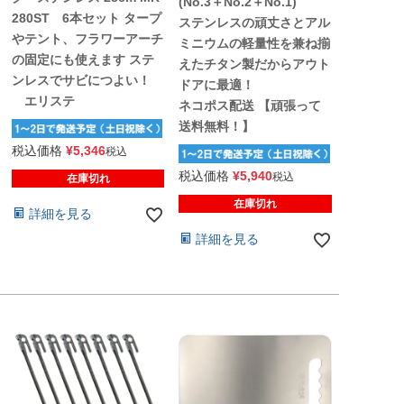
(No.3＋No.2＋No.1)
280ST 6本セット タープ
ステンレスの頑丈さとアル
やテント、フラワーアーチ
ミニウムの軽量性を兼ね揃
の固定にも使えます ステ
えたチタン製だからアウト
ンレスでサビにつよい！
ドアに最適！
エリステ
ネコポス配送 【頑張って
送料無料！】
税込価格
¥
5,346
税込
税込価格
¥
5,940
税込
在庫切れ
在庫切れ
詳細を見る
詳細を見る