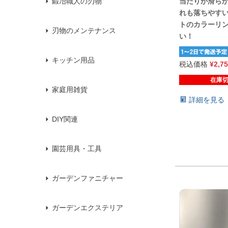
当たりが滑ら
鍛冶職人の刃物
れも落ちやすい
トのカラーリ
刃物のメンテナンス
い！
キッチン用品
税込価格
¥
2,7
在庫
家庭用雑貨
詳細を見る
DIY関連
園芸用具・工具
ガーデンファニチャー
ガーデンエクステリア