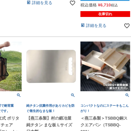
詳細を見る
税込価格
¥
6,710
税込
在庫切れ
詳細を見る
材で耐荷重
純チタン抗菌作用がありカビを防
コンパクトなのにステーキもこん
丈です。
ぐ衛生的なまな板！
がり！
立式 ポリタ
【燕三条製】村の鍛冶屋
＜燕三条製＞TSBBQ銅ス
ドチェア
純チタン まな板 Lサイズ
クエアパン（TSBBQ-