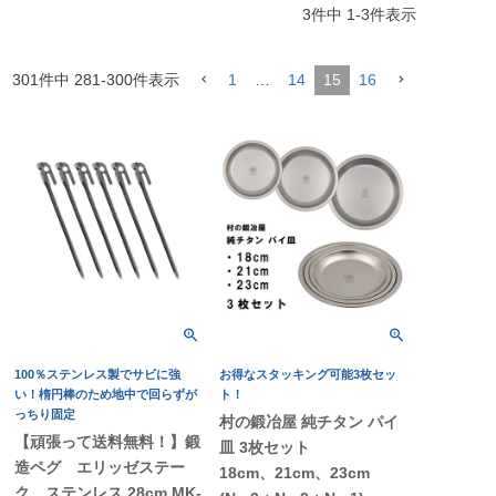
3
件中
1
-
3
件表示
301
件中
281
-
300
件表示
1
…
14
15
16
100％ステンレス製でサビに強
お得なスタッキング可能3枚セッ
い！楕円棒のため地中で回らずが
ト！
っちり固定
村の鍛冶屋 純チタン パイ
【頑張って送料無料！】鍛
皿 3枚セット
造ペグ エリッゼステー
18cm、21cm、23cm
ク ステンレス 28cm MK-