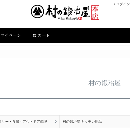
ログイン
検索
マイページ
カート
村の鍛冶屋
ラリー・食器・アウトドア調理
村の鍛冶屋 キッチン用品