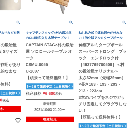
がありカビを防
キャプテンスタッグ×村の鍛冶屋
ねじ込み式で連結部分が外れな
！
のロゴ刻印入り木製テーブル！
い！強化版アルミタープポール
村の鍛冶屋
CAPTAIN STAG×村の鍛冶
伸縮アルミタープポール
板 Sサイズ
屋 ソロロールテーブル オ
スーパーストロング ブラ
ーク
ック エンドロック付
菌作用があり
CSMU-6055
［4937769760509］＜村
生的なまな
U-1097
の鍛冶屋オリジナル＞
【頑張って送料無料！】
太さ32mm（先端29mm）
料無料】
×長さ183・193・203・
213・223cm
税込価格
¥
6,600
税込
3本のパイプをネジでガッ
50
税込
販売期間
チリ固定してグラグラしな
切れ
2021/10/03 21:00
〜
い！
【頑張って送料無料！】
在庫切れ