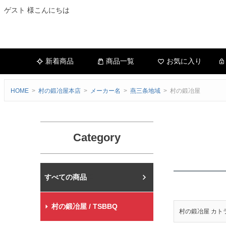
ゲスト 様こんにちは
新着商品
商品一覧
お気に入り
HOME
村の鍛冶屋本店
メーカー名
燕三条地域
村の鍛冶屋
Category
村の鍛冶屋本店
村の鍛冶屋 / TSBBQ
村の鍛冶屋 カト