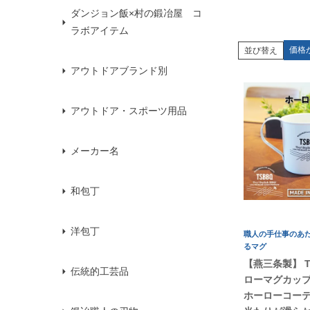
ダンジョン飯×村の鍛冶屋 コ
ラボアイテム
価格
並び替え
アウトドアブランド別
アウトドア・スポーツ用品
メーカー名
和包丁
洋包丁
職人の手仕事のあ
るマグ
【燕三条製】 T
伝統的工芸品
ローマグカップ 
ホーローコー