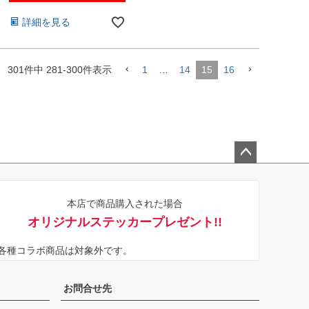
詳細を見る
301
件中
281
-
300
件表示
1
…
14
15
16
ペー
ジト
本店で商品購入された場合
ップ
オリジナルステッカープレゼント!!
へ
※各種コラボ商品は対象外です。
お問合せ先