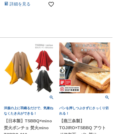
詳細を見る
洋服の上に羽織るだけで、気兼ね
パンを押しつぶさずにさっくり切
なくたき火ができる！
れる！
【日本製】TSBBQ×mino
【燕三条製】
焚火ポンチョ 焚火mino
TOJIRO×TSBBQ アウト