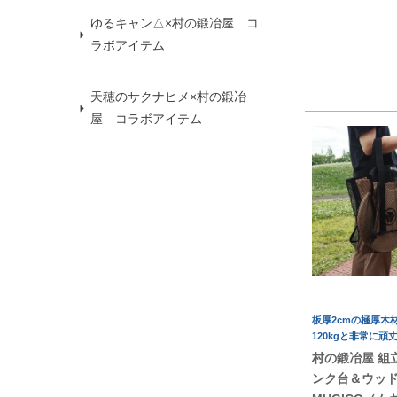
ゆるキャン△×村の鍛冶屋 コ
ラボアイテム
天穂のサクナヒメ×村の鍛冶
屋 コラボアイテム
板厚2cmの極厚木
120kgと非常に頑
村の鍛冶屋 組
ンク台＆ウッ