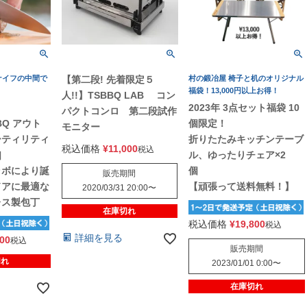
ナイフの中間で
【第二段! 先着限定５
村の鍛冶屋 椅子と机のオリジナル
福袋！13,000円以上お得！
人!!】TSBBQ LAB コン
2023年 3点セット福袋 10
パクトコンロ 第二段試作
BBQ アウト
個限定！
モニター
ーティリティ
折りたたみキッチンテーブ
税込価格
¥
11,000
税込
8］
ル、ゆったりチェア×2
ラボにより誕
個
販売期間
ドアに最適な
【頑張って送料無料！】
2020/03/31 20:00
〜
レス製包丁
在庫切れ
税込価格
¥
19,800
税込
詳細を見る
000
税込
販売期間
切れ
2023/01/01 0:00
〜
在庫切れ