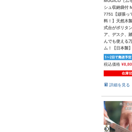
MUGICO（ム
シュ収納袋付 M
7751【頑張っ
料！】天然木
式台がポリタ
ア、デスク、
んでも使える
ム！【日本製
税込価格
¥
8,8
在庫
詳細を見る