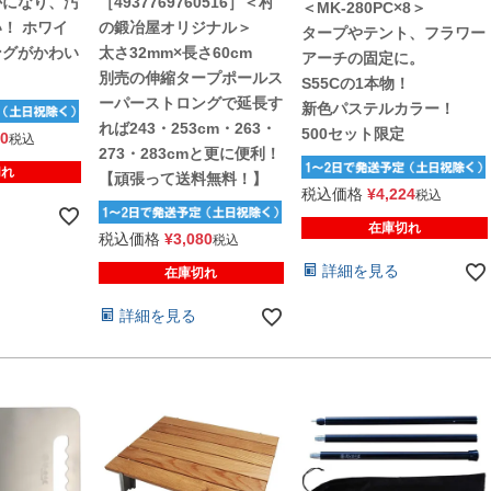
かになり、汚
［4937769760516］＜村
＜MK-280PC×8＞
！ ホワイ
の鍛冶屋オリジナル＞
タープやテント、フラワー
ングがかわい
太さ32mm×長さ60cm
アーチの固定に。
別売の伸縮タープポールス
S55Cの1本物！
ーパーストロングで延長す
新色パステルカラー！
れば243・253cm・263・
500セット限定
50
税込
273・283cmと更に便利！
切れ
【頑張って送料無料！】
税込価格
¥
4,224
税込
在庫切れ
税込価格
¥
3,080
税込
詳細を見る
在庫切れ
詳細を見る