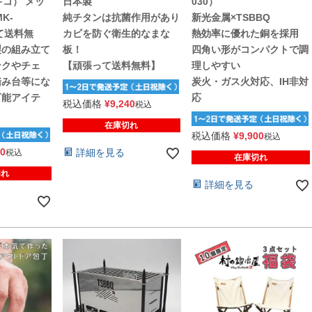
ギコ） メッ
日本製
030）
K-
純チタンは抗菌作用があり
新光金属×TSBBQ
て送料無
カビを防ぐ衛生的なまな
熱効率に優れた銅を採用
製の組み立て
板！
四角い形がコンパクトで調
ンクやチェ
【頑張って送料無料】
理しやすい
踏み台等にな
炭火・ガス火対応、IH非対
万能アイテ
応
税込価格
¥
9,240
税込
】
在庫切れ
税込価格
¥
9,900
税込
00
詳細を見る
税込
在庫切れ
切れ
詳細を見る