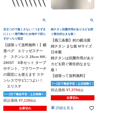
目立つので無くさない！つまずき
純チタン抗菌作用がありカビを防
にくい！楕円棒のため地中で回ら
ぐ衛生的なまな板！
ずがっちり固定
【燕三条製】村の鍛冶屋
【頑張って送料無料！】鍛
純チタン まな板 Mサイズ
造ペグ エリッゼステー
日本製
ク ステンレス 28cm MK-
純チタンは抗菌作用があり
280ST 8本セット タープ
カビを防ぐ衛生的なまな
やテント、フラワーアーチ
板！
の固定にも使えます ステ
【頑張って送料無料】
ンレスでサビにつよい！
エリステ
税込価格
¥
7,370
税込
在庫切れ
税込価格
¥
7,128
税込
詳細を見る
在庫切れ