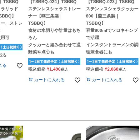
5】TSBBQ
【TSBBQ-024】TSBBQ
【TSBBQ-023】TSBBQ
ェラリッド
ステンレスシェラストレー
ステンレスシェラクッカー
SBBQ】
ナー【燕三条製｜
800【燕三条製｜
カー、ストレ
TSBBQ】
TSBBQ】
に
食材の水切りや計量はもち
容量800mlでソロキャンプ
使用可
ろん
で活躍
クッカーと組み合わせて温
インスタントラーメンの調
野菜や点心も
理兼食器にも
税込
れる
税込価格
¥
1,496
税込価格
¥
2,068
税込
税込
カートに入れる
カートに入れる