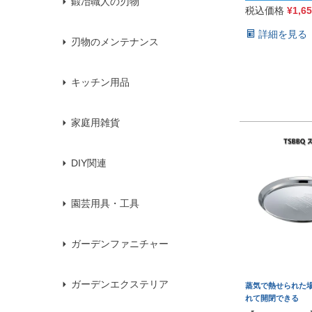
鍛冶職人の刃物
税込価格
¥
1,6
詳細を見る
刃物のメンテナンス
キッチン用品
家庭用雑貨
DIY関連
園芸用具・工具
ガーデンファニチャー
ガーデンエクステリア
蒸気で熱せられた
れて開閉できる