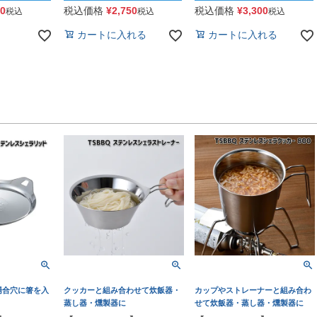
50
税込価格
¥
2,750
税込価格
¥
3,300
税込
税込
税込
カートに入れる
カートに入れる
場合穴に箸を入
クッカーと組み合わせて炊飯器・
カップやストレーナーと組み合わ
蒸し器・燻製器に
せて炊飯器・蒸し器・燻製器に