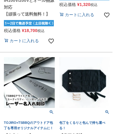
IH100V/200Vとオール熱源
税込価格
¥
1,320
税込
対応
【頑張って送料無料！】
カートに入れる
税込価格
¥
18,700
税込
カートに入れる
TOJIRO×TSBBQのアウトドア包
包丁をくるりと包んで持ち運べ
丁を専用オリジナルアイテムに！
る！