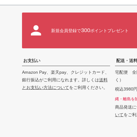
300
新規会員登録で
ポイントプレゼント
お支払い
配送・送
Amazon Pay、楽天pay、クレジットカード、
宅配便 全
銀行振込がご利用になれます。詳しくは
送料
く）
とお支払い方法について
をご利用ください。
税込398
縄・離島を
商品発送に
いて
をご利