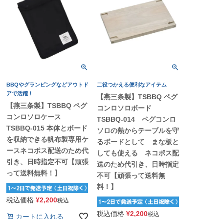
BBQやグランピングなどアウトド
二役つかえる便利なアイテム
アで活躍！
【燕三条製】TSBBQ ペグ
【燕三条製】TSBBQ ペグ
コンロソロボード
コンロソロケース
TSBBQ-014 ペグコンロ
TSBBQ-015 本体とボード
ソロの熱からテーブルを守
を収納できる帆布製専用ケ
るボードとして まな板と
ースネコポス配送のため代
しても使える ネコポス配
引き、日時指定不可【頑張
送のため代引き、日時指定
って送料無料！】
不可【頑張って送料無
料！】
税込価格
¥
2,200
税込
税込価格
¥
2,200
税込
カートに入れる