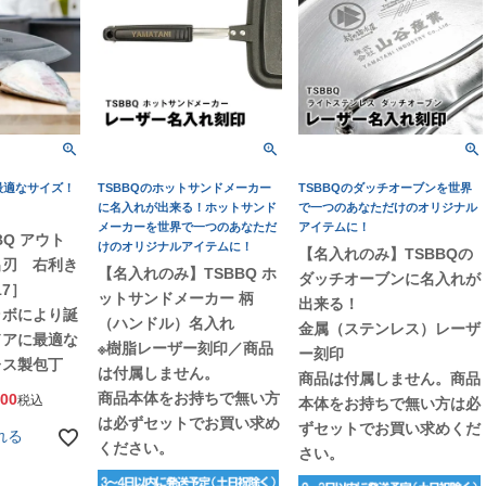
最適なサイズ！
TSBBQのホットサンドメーカー
TSBBQのダッチオーブンを世界
に名入れが出来る！ホットサンド
で一つのあなただけのオリジナル
メーカーを世界で一つのあなただ
アイテムに！
BBQ アウト
けのオリジナルアイテムに！
【名入れのみ】TSBBQの
出刃 右利き
【名入れのみ】TSBBQ ホ
ダッチオーブンに名入れが
17］
ットサンドメーカー 柄
出来る！
ラボにより誕
（ハンドル）名入れ
金属（ステンレス）レーザ
ドアに最適な
※樹脂レーザー刻印／商品
ー刻印
レス製包丁
は付属しません。
商品は付属しません。商品
商品本体をお持ちで無い方
200
税込
本体をお持ちで無い方は必
は必ずセットでお買い求め
ずセットでお買い求めくだ
れる
ください。
さい。