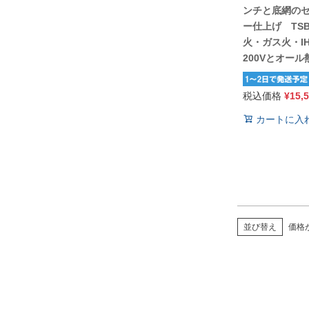
ンチと底網のセ
ー仕上げ TSBB
火・ガス火・IH
200Vとオー
税込価格
¥
15,
カートに入
価格
並び替え