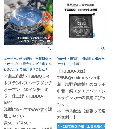
ユーザーの声を反映した新型ダッ
速乾性・通気性・伸縮性に優れた
チオーブン！読売テレビ『遠くへ
アウトドア巾着！
行きたい』で紹介されました！
【TSBBQ-031】
＜燕三条製＞TSBBQライ
TSBBQ+saltメッシュ巾
トステンレスハーフダッチ
着 塩野谷縫製とのコラボ
オーブン 10インチ ミ
巾着！銅スクエアパン・シ
ラー仕上げ（TSBBQ-
ェラクッカーの収納にぴっ
029）
たり！
浅型になって炒めやすく調
ネコポス配送【頑張って送
理しやすい！
料無料！】
炭火・ガス火・