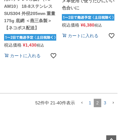
メ革使用で使うたびにいい
AM10） 18-8ステンレス
色合いに
SUS304 外径205mm 重量
175g 底網 ＜燕三条製＞
税込価格
¥
6,380
税込
【ネコポス配送】
カートに入れる
税込価格
¥
1,430
税込
カートに入れる
52
件中
21
-
40
件表示
1
2
3