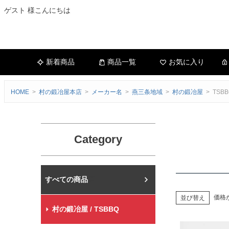
ゲスト 様こんにちは
新着商品
商品一覧
お気に入り
HOME
村の鍛冶屋本店
メーカー名
燕三条地域
村の鍛冶屋
TSBB
Category
村の鍛冶屋本店
価格
並び替え
村の鍛冶屋 / TSBBQ