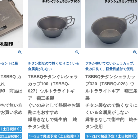
レゼントに最
チタン製なので熱くなりにくい＆
フチが巻いてないシェラカップ。
金属臭がしない
飲み口良く、軽量目盛付で便利。
SBBQ カ
TSBBQチタンぐいシェラ
TSBBQチタンシェラカッ
入れ
カップ100（TSBBQ-
プ320（TSBBQ-026）ウ
刻印 商品は
027）ウルトラライトギ
ルトラライトギア 燕三条
。
ア 燕三条製
製
持ちで無い方
ぐいのみとして熱燗やお湯
チタン製なので熱くなりに
でお買い求め
割にもおすすめ
くい＆金属臭がしない
縁巻きなしで衛生的 純
縁巻きなしで衛生的 純チ
チタン使用
タン使用