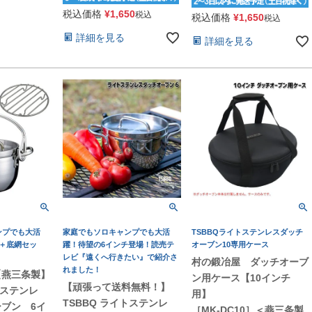
税込価格
¥
1,650
税込
税込価格
¥
1,650
税込
詳細を見る
詳細を見る
ンプでも大活
家庭でもソロキャンプでも大活
TSBBQライトステンレスダッチ
＋底網セッ
躍！待望の6インチ登場！読売テ
オーブン10専用ケース
レビ『遠くへ行きたい』で紹介さ
村の鍛冶屋 ダッチオーブ
れました！
【燕三条製】
ン用ケース【10インチ
【頑張って送料無料！】
トステンレ
用】
TSBBQ ライトステンレ
ブン 6イ
［MK-DC10］＜燕三条製