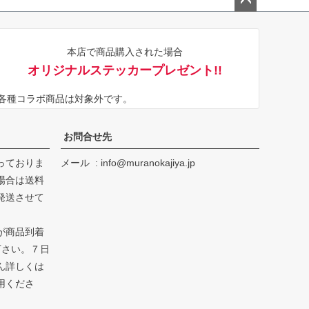
ペー
ジト
本店で商品購入された場合
ップ
オリジナルステッカープレゼント!!
へ
※各種コラボ商品は対象外です。
お問合せ先
っておりま
メール
info@muranokajiya.jp
場合は送料
発送させて
が商品到着
下さい。７日
ん詳しくは
用くださ