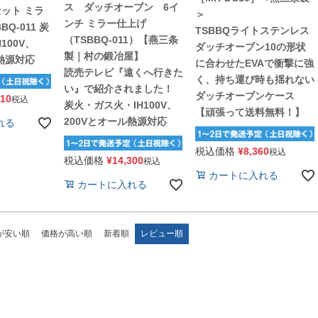
ス ダッチオーブン 6イ
ット ミラ
＞
ンチ ミラー仕上げ
Q-011 炭
TSBBQライトステンレス
（TSBBQ-011）【燕三条
100V、
ダッチオーブン10の形状
製｜村の鍛冶屋】
ル熱源対応
に合わせたEVAで衝撃に強
読売テレビ『遠くへ行きた
く、持ち運び時も揺れない
い』で紹介されました！
ダッチオーブンケース
510
税込
炭火・ガス火・IH100V、
【頑張って送料無料！】
200Vとオール熱源対応
れる
税込価格
¥
8,360
税込
税込価格
¥
14,300
税込
カートに入れる
カートに入れる
が安い順
価格が高い順
新着順
レビュー順