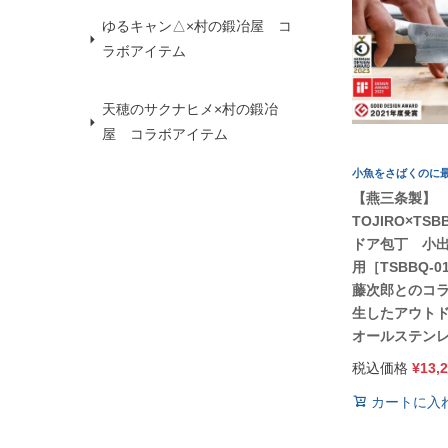
ゆるキャン△×村の鍛冶屋 コ
ラボアイテム
天穂のサクナヒメ×村の鍛冶
屋 コラボアイテム
小魚をさばくのに
【燕三条製】
TOJIRO×TS
ドア包丁 小
用［TSBBQ-0
藤次郎とのコ
生したアウト
オールステン
税込価格
¥
13,
カートに入