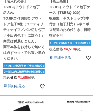
【名入れのみ】
【燕三条製】
TSBBQアウトドア包丁
TSBBQ アウトドア包丁ケ
名入れ
ース［TSBBQ-020］
TOJIRO×TSBBQ アウト
帆布製 革ストラップ3本
ドア包丁3種（ユーティリ
付き（包丁別売）※ネコポ
ティナイフ／パン切り包丁
ス配送のため代引き、日時
／小出刃包丁）に対応！※
指定不可
商品は付属しません。
商品本体をお持ちで無い方
税込価格
¥
4,510
税込
は必ずセットでお買い求め
詳細を見る
ください。
税込価格
¥
1,650
税込
詳細を見る