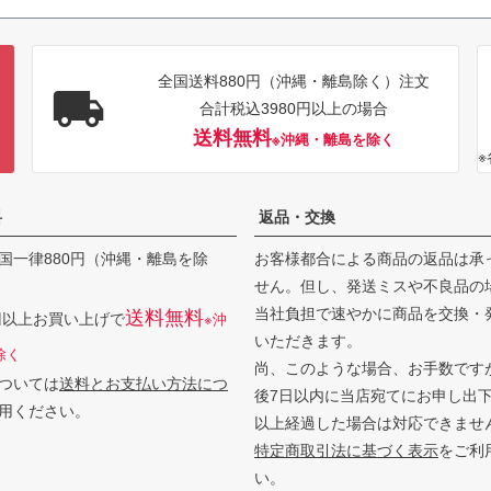
全国送料880円（沖縄・離島除く）注文
合計税込3980円以上の場合
送料無料
※沖縄・離島を除く
料
返品・交換
国一律880円（沖縄・離島を除
お客様都合による商品の返品は承
せん。但し、発送ミスや不良品の
当社負担で速やかに商品を交換・
送料無料
0円以上お買い上げで
※沖
いただきます。
除く
尚、このような場合、お手数です
ついては
送料とお支払い方法につ
後7日以内に当店宛てにお申し出
用ください。
以上経過した場合は対応できませ
特定商取引法に基づく表示
をご利
い。