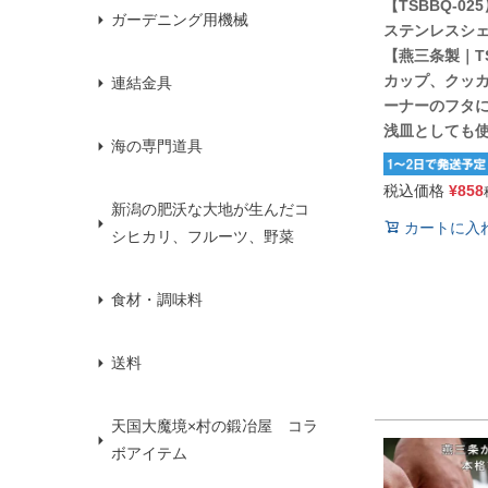
【TSBBQ-02
ガーデニング用機械
ステンレスシ
【燕三条製｜T
カップ、クッ
連結金具
ーナーのフタ
浅皿としても
海の専門道具
税込価格
¥
858
新潟の肥沃な大地が生んだコ
カートに入
シヒカリ、フルーツ、野菜
食材・調味料
送料
天国大魔境×村の鍛冶屋 コラ
ボアイテム