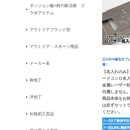
ダンジョン飯×村の鍛冶屋 コ
ラボアイテム
アウトドアブランド別
アウトドア・スポーツ用品
父の日や誕生日プ
メーカー名
適！
【名入れのみ】T
ードコンロ名
和包丁
金属レーザー
付属しません
洋包丁
商品本体をお
は必ずセット
ください。
伝統的工芸品