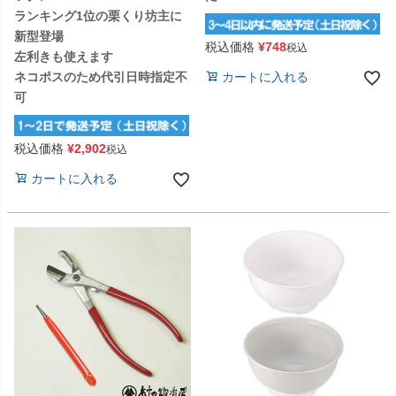
ランキング1位の栗くり坊主に
新型登場
税込価格
¥
748
税込
左利きも使えます
ネコポスのため代引日時指定不
カートに入れる
可
税込価格
¥
2,902
税込
カートに入れる