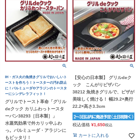
IH・ガス火の魚焼きグリルでおいしいト
【安心の日本製】 グリルdeク
ーストを作ろう！トースターの汚れ防止
ック こんがりピザパン
に！バルミューダやアラジンのトースタ
38212 魚焼きグリルで、ピザが
ーにシンデレラフィット！
美味しく焼ける！ 幅29.2×奥行
グリルでトースト革命「グリル
22.2×高さ3.3cm
deクック カリふわっトースタ
ーパン38293［日本製］」
水蒸気効果で外カリッ中ふわ
税込価格
¥
1,650
税込
っ。バルミューダ・アラジンに
カートに入れる
もピッタリ！