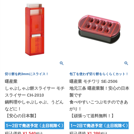
切り餅を約3mmにスライス！
包丁を使わず切り餅をらくらくカット！
曙産業
曙産業 モチワリ SE-2506
しゃぶしゃぶ餅スライサー モチ
地元三条 曙産業製！安心の日本
スライサー CH-2010
製です
鍋料理やしゃぶしゃぶ、うどん
食べやすいこつぶモチのできあ
などに！
がり！
【安心の日本製】
【頑張って送料無料！】
税込価格
¥
1,540
税込価格
¥
1,386
税込
税込