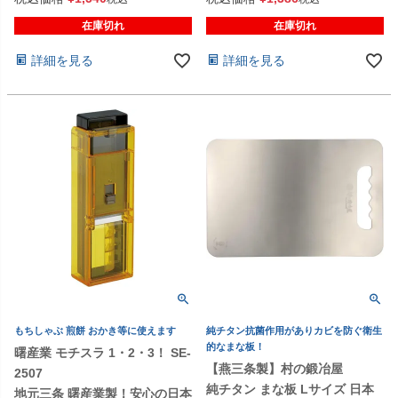
在庫切れ
在庫切れ
詳細を見る
詳細を見る
もちしゃぶ 煎餅 おかき等に使えます
純チタン抗菌作用がありカビを防ぐ衛生
的なまな板！
曙産業 モチスラ 1・2・3！ SE-
【燕三条製】村の鍛冶屋
2507
純チタン まな板 Lサイズ 日本
地元三条 曙産業製！安心の日本