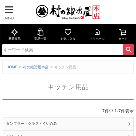
MENU
新着商品
商品一覧
お気に入り
マイページ
カート
HOME
村の鍛冶屋本店
キッチン用品
キッチン用品
7
件中
1
-
7
件表示
タンブラー・グラス・ぐい呑み