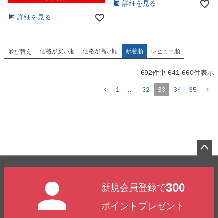
詳細を見る
詳細を見る
価格が安い順
価格が高い順
新着順
レビュー順
並び替え
692
件中
641
-
660
件表示
1
…
32
33
34
35
ペー
ジト
300
新規会員登録で
ップ
へ
ポイントプレゼント