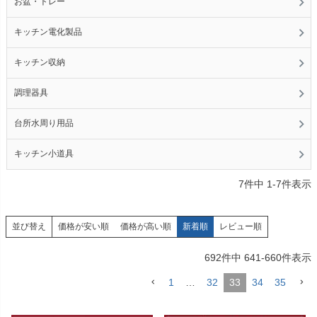
お盆・トレー
キッチン電化製品
キッチン収納
調理器具
台所水周り用品
キッチン小道具
7
件中
1
-
7
件表示
価格が安い順
価格が高い順
新着順
レビュー順
並び替え
692
件中
641
-
660
件表示
1
…
32
33
34
35