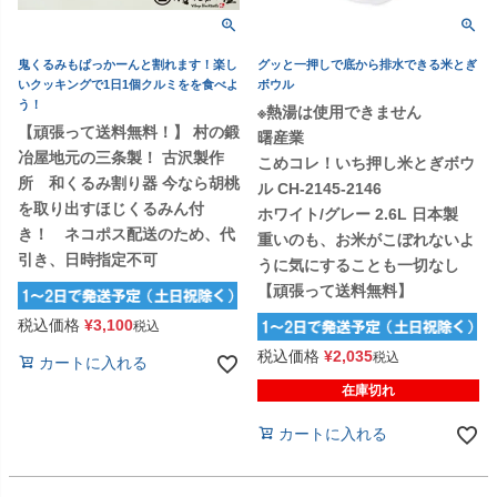
鬼くるみもぱっかーんと割れます！楽し
グッと一押しで底から排水できる米とぎ
いクッキングで1日1個クルミをを食べよ
ボウル
う！
※熱湯は使用できません
【頑張って送料無料！】 村の鍛
曙産業
冶屋地元の三条製！ 古沢製作
こめコレ！いち押し米とぎボウ
所 和くるみ割り器 今なら胡桃
ル CH-2145-2146
を取り出すほじくるみん付
ホワイト/グレー 2.6L 日本製
き！ ネコポス配送のため、代
重いのも、お米がこぼれないよ
引き、日時指定不可
うに気にすることも一切なし
【頑張って送料無料】
税込価格
¥
3,100
税込
税込価格
¥
2,035
税込
カートに入れる
在庫切れ
カートに入れる