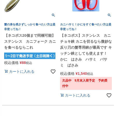
蟹の身を残さずしっかり食べたい方は是
カニハサミ！かにをすぐ食べたい方は是
非使ってね！
非使ってね！
【ネコポス20個まで同梱可能】
【ネコポス】ステンレス カニ
ステンレス カニフォーク カニ
チョキ鋏 カニを切るなら微妙な
を食べるならこれ
反り刃の蟹専用鋏が最高です キ
ッチン鋏としても使えます！
かに はさみ ハサミ バサ
税込価格
¥
88
税込
ミ ばさみ
カートに入れる
税込価格
¥
1,540
税込
欠品中 9月末入荷予定 予約受
付中
カートに入れる