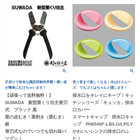
爪切りで有名な諏訪田制作所製！硬い皮
洗う音まで楽しくなる！水はけスムー
が簡単にむけちゃいます！
ズ、でもゴミはちゃんと隠します！
【頑張って送料無料！】
排水口をキレイにキープ！キッ
SUWADA 新型栗くり坊主替刃
チンシリーズ「キュッカ」排水
式 ブラック 黒
口カバー
栗の皮むき！栗剥き（栗むき）
スマートキャップ 排水口キャ
鋏
ップ PH6540F-LB/LG/LP/LY
替刃式なのでいつでも切れ味バ
かわいいシンクの排水口のふ
ツグン！
た！