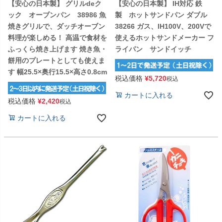
【安心の日本製】 グリルdeク
【安心の日本製】 IH対応 鉄
ック オーブンパン 38986 魚
製 ホットサンドパン ダブル
焼きグリルで、ダッチオーブン
38266 ガス、IH100V、200Vで
料理が楽しめる！ 高温で食材を
使えるホットサンドメーカー フ
ふっくら焼き上げます 焼き魚・
ライパン サンドイッチ
餅用のプレートとしても使えま
す 幅25.5×奥行15.5×高さ0.8cm
税込価格
¥
5,720
税込
カートに入れる
税込価格
¥
2,420
税込
カートに入れる