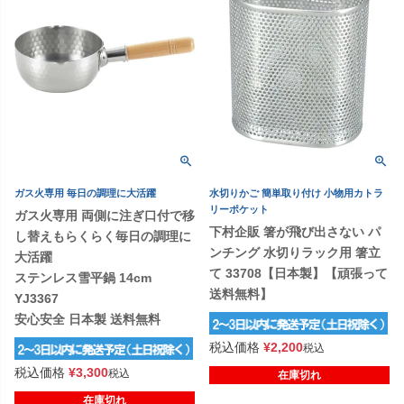
ガス火専用 毎日の調理に大活躍
水切りかご 簡単取り付け 小物用カトラ
リーポケット
ガス火専用 両側に注ぎ口付で移
下村企販 箸が飛び出さない パ
し替えもらくらく毎日の調理に
ンチング 水切りラック用 箸立
大活躍
て 33708【日本製】【頑張って
ステンレス雪平鍋 14cm
送料無料】
YJ3367
安心安全 日本製 送料無料
税込価格
¥
2,200
税込
税込価格
¥
3,300
税込
在庫切れ
在庫切れ