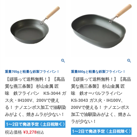
重量765gと軽量な鉄製フライパン！
重量880gと軽量な鉄製フライパン！
【頑張って送料無料！】【高品
【頑張って送料無料！】【高品
質な燕三条製】 杉山金属 匠
質な燕三条製】 杉山金属 匠
味 鉄フライパン KS-3044 ガ
味 鉄オーバルフライパン
ス火・IH100V、200Vで使え
KS-3043 ガス火・IH100V、
る！ ナノエンボス加工で油馴染
200Vで使える！ ナノエンボス
みがよく、焼きムラが少ない！
加工で油馴染みがよく、焼きム
ラが少ない！
税込価格
¥
3,278
税込