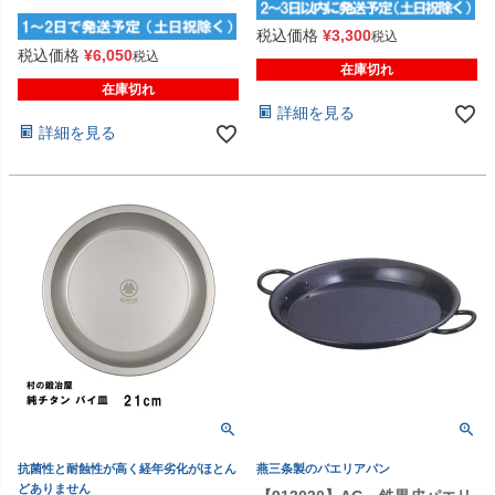
税込価格
¥
3,300
税込
税込価格
¥
6,050
税込
在庫切れ
在庫切れ
詳細を見る
詳細を見る
抗菌性と耐蝕性が高く経年劣化がほとん
燕三条製のパエリアパン
どありません