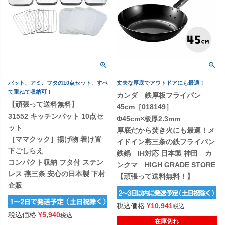
バット、アミ、フタの10点セット。すべ
丈夫な厚底でアウトドアにも最適！
て重ねて収納可！
カンダ 鉄厚板フライパン
【頑張って送料無料】
45cm［018149］
31552 キッチンバット 10点セ
Φ45cm×板厚2.3mm
ット
厚底だから焚き火にも最適！メ
［ママクック］揚げ物 着け置
イドイン燕三条の鉄フライパン
下ごしらえ
鉄鍋 IH対応 日本製 神田 カ
コンパクト収納 フタ付 ステン
ンクマ HIGH GRADE STORE
レス 燕三条 安心の日本製 下村
【頑張って送料無料！】
企販
税込価格
¥
10,941
税込
税込価格
¥
5,940
税込
在庫切れ