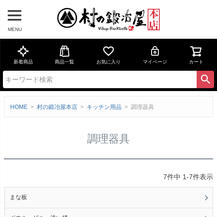
MENU
新着商品
商品一覧
お気に入り
マイページ
カート
HOME
村の鍛冶屋本店
キッチン用品
調理器具
調理器具
7
件中
1
-
7
件表示
まな板