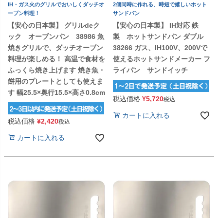
IH・ガス火のグリルでおいしくダッチオ
2個同時に作れる、時短で嬉しいホット
ーブン料理！
サンドパン
【安心の日本製】 グリルdeク
【安心の日本製】 IH対応 鉄
ック オーブンパン 38986 魚
製 ホットサンドパン ダブル
焼きグリルで、ダッチオーブン
38266 ガス、IH100V、200Vで
料理が楽しめる！ 高温で食材を
使えるホットサンドメーカー フ
ふっくら焼き上げます 焼き魚・
ライパン サンドイッチ
餅用のプレートとしても使えま
す 幅25.5×奥行15.5×高さ0.8cm
税込価格
¥
5,720
税込
カートに入れる
税込価格
¥
2,420
税込
カートに入れる