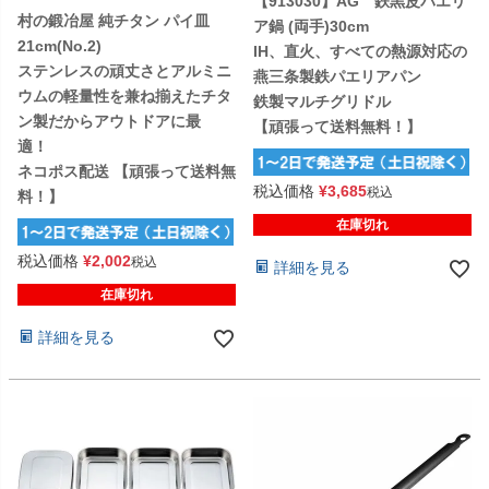
【913030】AG 鉄黒皮パエリ
村の鍛冶屋 純チタン パイ皿
ア鍋 (両手)30cm
21cm(No.2)
IH、直火、すべての熱源対応の
ステンレスの頑丈さとアルミニ
燕三条製鉄パエリアパン
ウムの軽量性を兼ね揃えたチタ
鉄製マルチグリドル
ン製だからアウトドアに最
【頑張って送料無料！】
適！
ネコポス配送 【頑張って送料無
税込価格
¥
3,685
税込
料！】
在庫切れ
税込価格
¥
2,002
税込
詳細を見る
在庫切れ
詳細を見る