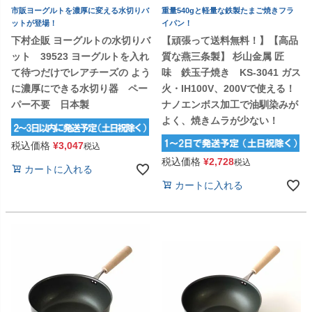
市販ヨーグルトを濃厚に変える水切りバ
重量540gと軽量な鉄製たまご焼きフラ
ットが登場！
イパン！
下村企販 ヨーグルトの水切りバ
【頑張って送料無料！】【高品
ット 39523 ヨーグルトを入れ
質な燕三条製】 杉山金属 匠
て待つだけでレアチーズの よう
味 鉄玉子焼き KS-3041 ガス
に濃厚にできる水切り器 ペー
火・IH100V、200Vで使える！
パー不要 日本製
ナノエンボス加工で油馴染みが
よく、焼きムラが少ない！
税込価格
¥
3,047
税込
税込価格
¥
2,728
税込
カートに入れる
カートに入れる