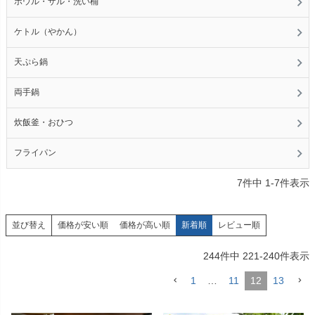
ボウル・ザル・洗い桶
ケトル（やかん）
天ぷら鍋
両手鍋
炊飯釜・おひつ
フライパン
7
件中
1
-
7
件表示
価格が安い順
価格が高い順
新着順
レビュー順
並び替え
244
件中
221
-
240
件表示
1
…
11
12
13