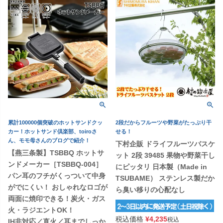
累計100000個突破のホットサンドクッ
2段だからフルーツや野菜がたっぷり干
カー！ホットサンド倶楽部、toiroさ
せる！
ん、モモ母さんのブログで紹介！
下村企販 ドライフルーツバスケ
【燕三条製】TSBBQ ホットサ
ット 2段 39485 果物や野菜干し
ンドメーカー［TSBBQ-004］
にピッタリ 日本製（Made in
パン耳のフチがくっついて中身
TSUBAME） ステンレス製だか
がでにくい！ おしゃれなロゴが
ら臭い移りの心配なし
両面に焼印できる！炭火・ガス
火・ラジエントOK！
税込価格
¥
4,235
税込
IH非対応／直火／耳までしっか