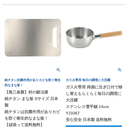
純チタン抗菌作用がありカビを防ぐ衛生
ガス火専用 毎日の調理に大活躍
的なまな板！
ガス火専用 両側に注ぎ口付で移
【燕三条製】村の鍛冶屋
し替えもらくらく毎日の調理に
純チタン まな板 Sサイズ 日本
大活躍
製
ステンレス雪平鍋 14cm
純チタンは抗菌作用がありカビ
YJ3367
を防ぐ衛生的なまな板！
安心安全 日本製 送料無料
【頑張って送料無料】