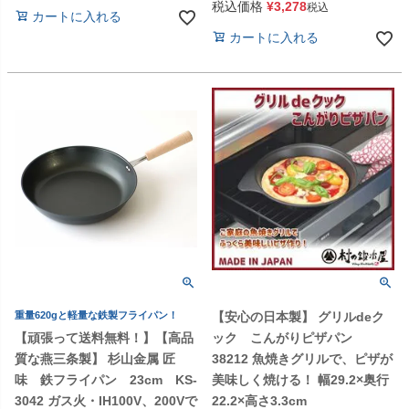
税込価格
¥
3,278
税込
カートに入れる
カートに入れる
重量620gと軽量な鉄製フライパン！
【安心の日本製】 グリルdeク
【頑張って送料無料！】【高品
ック こんがりピザパン
質な燕三条製】 杉山金属 匠
38212 魚焼きグリルで、ピザが
味 鉄フライパン 23cm KS-
美味しく焼ける！ 幅29.2×奥行
3042 ガス火・IH100V、200Vで
22.2×高さ3.3cm