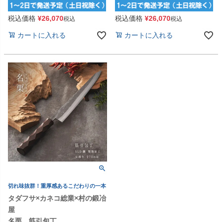
税込価格
¥
26,070
税込価格
¥
26,070
税込
税込
カートに入れる
カートに入れる
切れ味抜群！重厚感あるこだわりの一本
タダフサ×カネコ総業×村の鍛冶
屋
名栗 筋引包丁