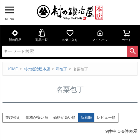
MENU
新着商品
商品一覧
お気に入り
マイページ
カート
HOME
村の鍛冶屋本店
和包丁
名栗包丁
名栗包丁
価格が安い順
価格が高い順
新着順
レビュー順
並び替え
9
件中
1
-
9
件表示