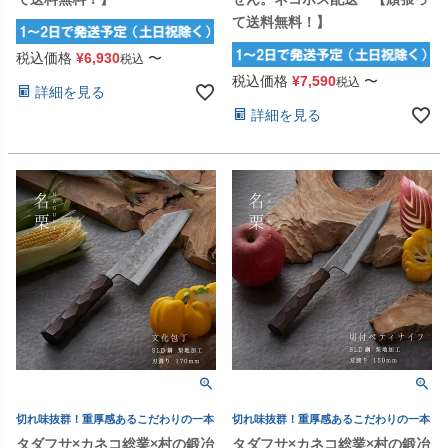
て送料無料！】
税込価格
¥
6,930
〜
税込
税込価格
¥
7,590
〜
税込
詳細を見る
詳細を見る
切れ味抜群！重厚感あるこだわりの一本
切れ味抜群！重厚感あるこだわりの一本
タダフサ×カネコ総業×村の鍛冶
タダフサ×カネコ総業×村の鍛冶