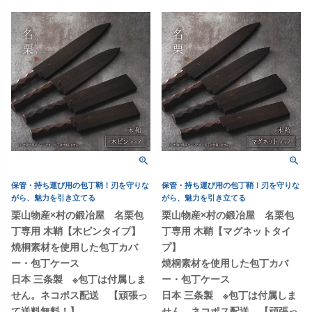
保管・持ち運び用の包丁鞘！刃を守りな
保管・持ち運び用の包丁鞘！刃を守りな
がら、魅力を引き立てる
がら、魅力を引き立てる
栗山物産×村の鍛冶屋 名栗包
栗山物産×村の鍛冶屋 名栗包
丁専用 木鞘【木ピンタイプ】
丁専用 木鞘【マグネットタイ
焼桐素材を使用した包丁カバ
プ】
ー・包丁ケース
焼桐素材を使用した包丁カバ
日本 三条製 ※包丁は付属しま
ー・包丁ケース
せん。ネコポス配送 【頑張っ
日本 三条製 ※包丁は付属しま
て送料無料！】
せん。ネコポス配送 【頑張っ