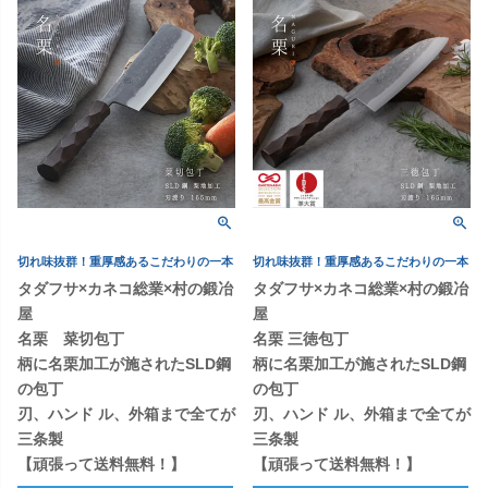
切れ味抜群！重厚感あるこだわりの一本
切れ味抜群！重厚感あるこだわりの一本
タダフサ×カネコ総業×村の鍛冶
タダフサ×カネコ総業×村の鍛冶
屋
屋
名栗 菜切包丁
名栗 三徳包丁
柄に名栗加工が施されたSLD鋼
柄に名栗加工が施されたSLD鋼
の包丁
の包丁
刃、ハンド ル、外箱まで全てが
刃、ハンド ル、外箱まで全てが
三条製
三条製
【頑張って送料無料！】
【頑張って送料無料！】