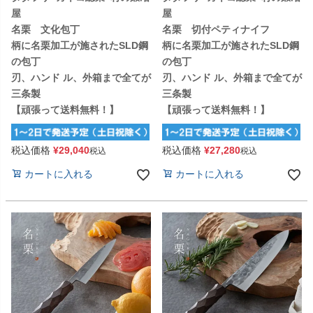
屋
屋
名栗 文化包丁
名栗 切付ペティナイフ
柄に名栗加工が施されたSLD鋼
柄に名栗加工が施されたSLD鋼
の包丁
の包丁
刃、ハンド ル、外箱まで全てが
刃、ハンド ル、外箱まで全てが
三条製
三条製
【頑張って送料無料！】
【頑張って送料無料！】
税込価格
¥
29,040
税込価格
¥
27,280
税込
税込
カートに入れる
カートに入れる