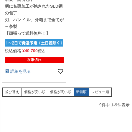
柄に名栗加工が施されたSLD鋼
の包丁
刃、ハンド ル、外箱まで全てが
三条製
【頑張って送料無料！】
税込価格
¥
40,700
税込
在庫切れ
詳細を見る
価格が安い順
価格が高い順
新着順
レビュー順
並び替え
9
件中
1
-
9
件表示