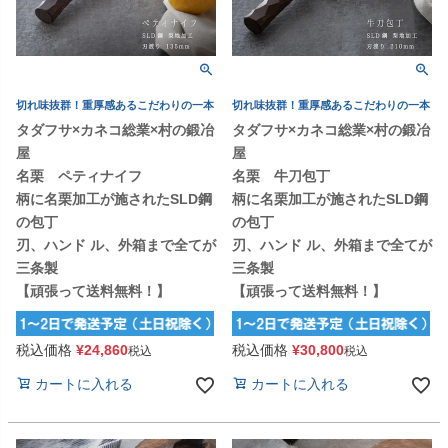
切れ味抜群！重厚感あるこだわりの一本
切れ味抜群！重厚感あるこだわりの一本
タダフサ×カネコ総業×村の鍛冶
タダフサ×カネコ総業×村の鍛冶
屋
屋
名栗 ペティナイフ
名栗 牛刀包丁
柄に名栗加工が施されたSLD鋼
柄に名栗加工が施されたSLD鋼
の包丁
の包丁
刃、ハンド ル、外箱まで全てが
刃、ハンド ル、外箱まで全てが
三条製
三条製
【頑張って送料無料！】
【頑張って送料無料！】
税込価格
¥
24,860
税込価格
¥
30,800
税込
税込
カートに入れる
カートに入れる