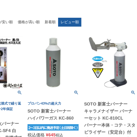
が安い順
価格が高い順
新着順
レビュー順
充填式で繰り返
プロパン43%の超火力
SOTO 新富士バーナー
2年保証
SOTO 新富士バーナー
キャラメナイザー バーナ
ハイパワーガス KC-860
ーセット KC-810CL
火バーナー
バーナー本体・コテ・スタ
K-SF4 白
ビライザー（安定台）付
税込価格
¥
645
税込