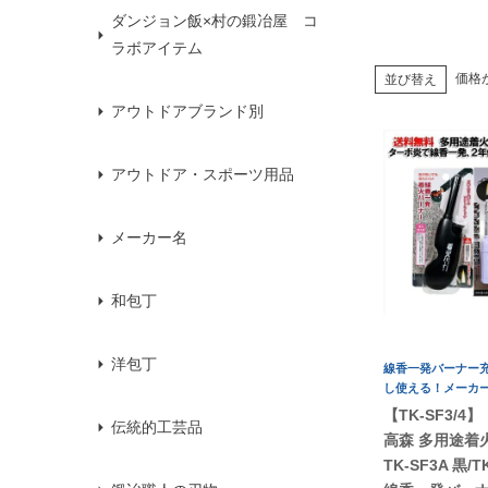
ダンジョン飯×村の鍛冶屋 コ
ラボアイテム
価格
並び替え
アウトドアブランド別
アウトドア・スポーツ用品
メーカー名
和包丁
洋包丁
線香一発バーナー
し使える！メーカー
【TK-SF3/4】
伝統的工芸品
高森 多用途着
TK-SF3A 黒/T