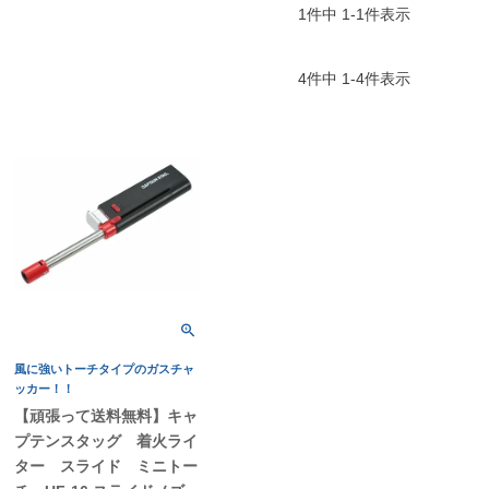
1
件中
1
-
1
件表示
4
件中
1
-
4
件表示
風に強いトーチタイプのガスチャ
ッカー！！
【頑張って送料無料】キャ
プテンスタッグ 着火ライ
ター スライド ミニトー