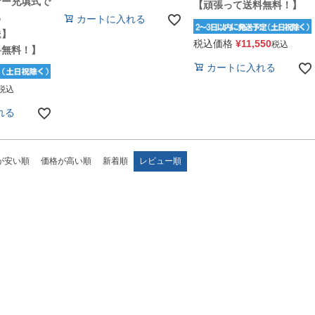
ナー充填式で
【頑張って送料無料！】
る
カートに入れる
送】
税込価格
¥
11,550
税込
料無料！】
カートに入れる
税込
れる
が安い順
価格が高い順
新着順
レビュー順