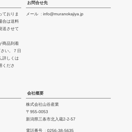
お問合せ先
っておりま
メール
info@muranokajiya.jp
場合は送料
発送させて
が商品到着
下さい。７日
ん詳しくは
用くださ
会社概要
株式会社山谷産業
955-0053
新潟県三条市北入蔵2-2-57
電話番号
0256-38-5635