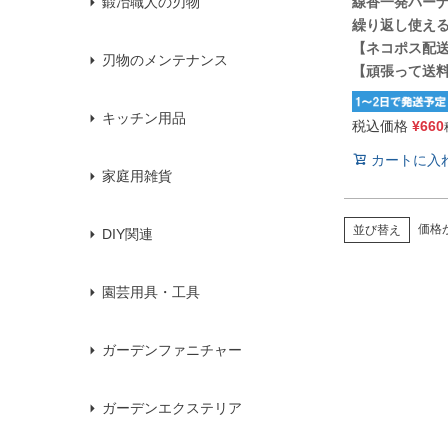
線香一発バー
鍛冶職人の刃物
繰り返し使え
【ネコポス配
刃物のメンテナンス
【頑張って送
キッチン用品
税込価格
¥
660
カートに入
家庭用雑貨
価格
並び替え
DIY関連
園芸用具・工具
ガーデンファニチャー
ガーデンエクステリア