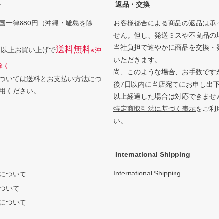
料
返品・交換
国一律880円（沖縄・離島を除
お客様都合による商品の返品は承
せん。但し、発送ミスや不良品の
当社負担で速やかに商品を交換・
送料無料
0円以上お買い上げで
※沖
いただきます。
除く
尚、このような場合、お手数です
ついては
送料とお支払い方法につ
後7日以内に当店宛てにお申し出
用ください。
以上経過した場合は対応できませ
特定商取引法に基づく表示
をご利
い。
International Shipping
International Shipping
について
ついて
について