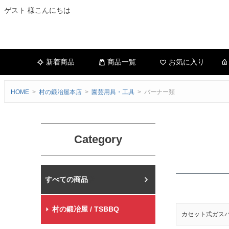
ゲスト 様こんにちは
新着商品
商品一覧
お気に入り
HOME
村の鍛冶屋本店
園芸用具・工具
バーナー類
Category
村の鍛冶屋本店
村の鍛冶屋 / TSBBQ
カセット式ガス