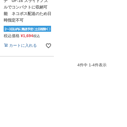
チ UF-16 スライドノズ
ルでコンパクトに収納可
能 ネコポス配送のため日
時指定不可
税込価格
¥
1,694
税込
カートに入れる
4
件中
1
-
4
件表示