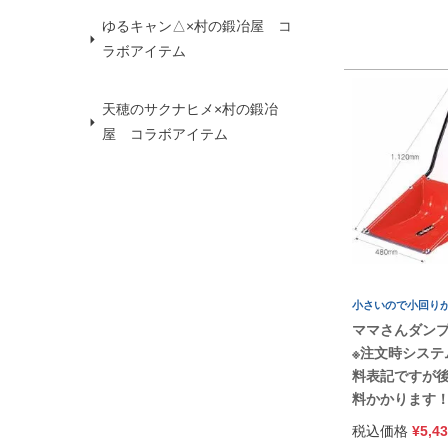
ゆるキャン△×村の鍛冶屋 コ
ラボアイテム
天穂のサクナヒメ×村の鍛冶
屋 コラボアイテム
小さいので小回り
ママさんダン
※注文時システ
料表記ですが
料かかります
税込価格
¥
5,4