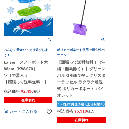
みんなで雪遊び・そり遊びしよ
ポリカーボネート使用で耐久性バ
う！
ツグン！
kaiser スノーボート大
【頑張って送料無料！（沖
88cm［KW-970］
縄・離島除く）】グリーン
ソリで滑ろう！
パル GREENPAL クリスタ
【頑張って送料無料！】
ーラッセル ラクラク着脱
式 ポリカーボネート バイ
税込価格
¥
2,490
税込
オレット
在庫切れ
税込価格
¥
5,910
カートに入れる
税込
在庫切れ