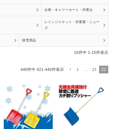
台車・キャリーカート・作業台
レインジャケット・作業着・シュー
ズ
除雪用品
15
件中
1
-
15
件表示
440
件中
421
-
440
件表示
1
…
21
22