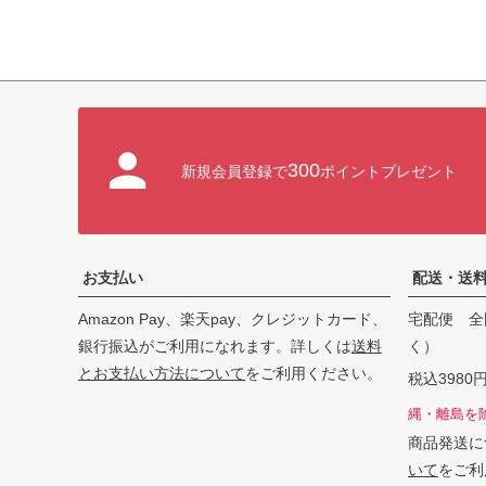
300
新規会員登録で
ポイントプレゼント
お支払い
配送・送
Amazon Pay、楽天pay、クレジットカード、
宅配便 全
銀行振込がご利用になれます。詳しくは
送料
く）
とお支払い方法について
をご利用ください。
税込398
縄・離島を
商品発送に
いて
をご利