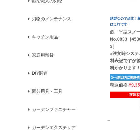
鍛冶職人の刃物
刃物のメンテナンス
鉄製なので頑丈！
はこれです！
鉄 平型スノ
キッチン用品
No.0033［453
3］
※注文時システ
家庭用雑貨
料表記ですが
料かかります
DIY関連
税込価格
¥
9,3
園芸用具・工具
在庫
詳細を見る
ガーデンファニチャー
ガーデンエクステリア