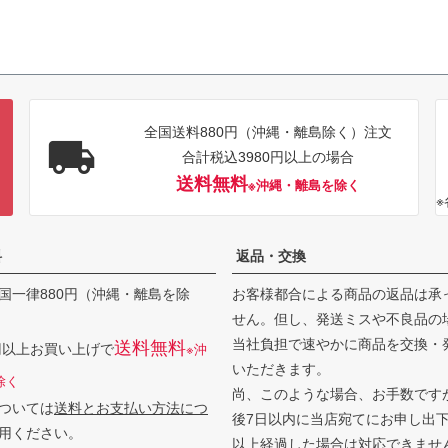
全国送料880円（沖縄・離島除く）注文
合計税込3980円以上の場合
送料無料
※沖縄・離島を除く
料
返品・交換
国一律880円（沖縄・離島を除
お客様都合による商品の返品は承
せん。但し、発送ミスや不良品の
当社負担で速やかに商品を交換・
送料無料
0円以上お買い上げで
※沖
いただきます。
除く
尚、このような場合、お手数です
ついては
送料とお支払い方法につ
後7日以内に当店宛てにお申し出
用ください。
以上経過した場合は対応できませ