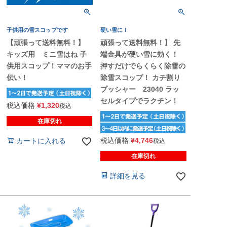
子供用の雪スコップです
硬い雪に！
【頑張って送料無料！】
頑張って送料無料！】 先
キッズ用 ミニ雪はね 子
端金具が硬い雪に効く！
供用スコップ！ママのお手
押すだけでらくらく除雪の
伝い！
除雪スコップ！ カチ割り
プッシャー 23040 ラッ
セルタイプでラクチン！
税込価格
¥
1,320
税込
在庫切れ
税込価格
¥
4,746
カートに入れる
税込
在庫切れ
詳細を見る