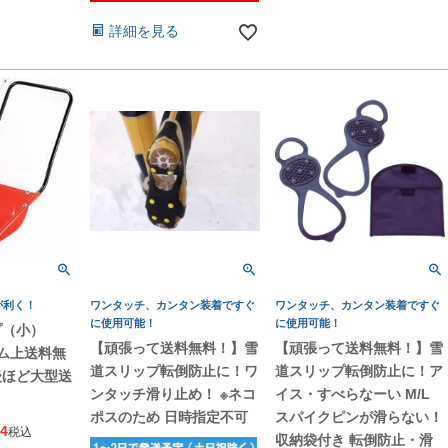
詳細を見る
が利く！
ワンタッチ、カンタン装着ですぐ
ワンタッチ、カンタン装着ですぐ
に使用可能！
に使用可能！
プ（小）
【頑張って送料無料！】雪
【頑張って送料無料！】雪
ム上送料無
道スリップ転倒防止に！ワ
道スリップ転倒防止に！ア
後ほど大型送
ンタッチ滑り止め！ ※ネコ
イス・すべらなーい M/L
！
ポスのため 日時指定不可
スパイクピンが滑らない！
34
税込
収納袋付き 転倒防止・滑