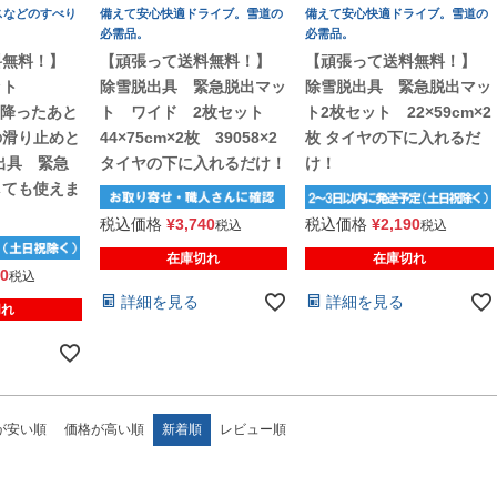
スなどのすべり
備えて安心快適ドライブ。雪道の
備えて安心快適ドライブ。雪道の
必需品。
必需品。
料無料！】
【頑張って送料無料！】
【頑張って送料無料！】
ット
除雪脱出具 緊急脱出マッ
除雪脱出具 緊急脱出マッ
雪の降ったあと
ト ワイド 2枚セット
ト2枚セット 22×59cm×2
の滑り止めと
44×75cm×2枚 39058×2
枚 タイヤの下に入れるだ
出具 緊急
タイヤの下に入れるだけ！
け！
しても使えま
税込価格
¥
3,740
税込価格
¥
2,190
税込
税込
在庫切れ
在庫切れ
80
税込
詳細を見る
詳細を見る
切れ
が安い順
価格が高い順
新着順
レビュー順