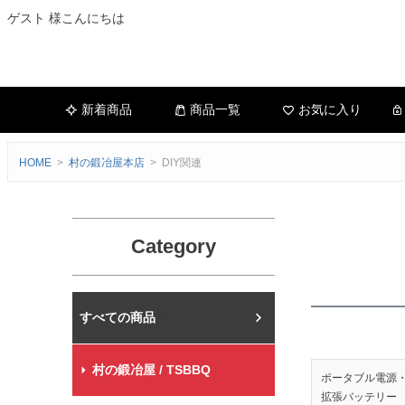
ゲスト 様こんにちは
新着商品
商品一覧
お気に入り
HOME
村の鍛冶屋本店
DIY関連
Category
村の鍛冶屋本店
村の鍛冶屋 / TSBBQ
ポータブル電源
拡張バッテリー