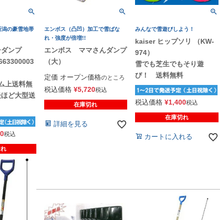
新潟の豪雪地帯
エンボス（凸凹）加工で雪ばな
みんなで雪遊びしよう！
れ・強度が倍増!!
kaiser ヒップソリ （KW-
ーダンプ
エンボス ママさんダンプ
974）
663300003
（大）
雪でも芝生でもそり遊
び！ 送料無料
定価
オープン価格
のところ
ム上送料無
税込価格
¥
5,720
税込
後ほど大型送
税込価格
¥
1,400
税込
在庫切れ
！
在庫切れ
詳細を見る
50
税込
カートに入れる
切れ