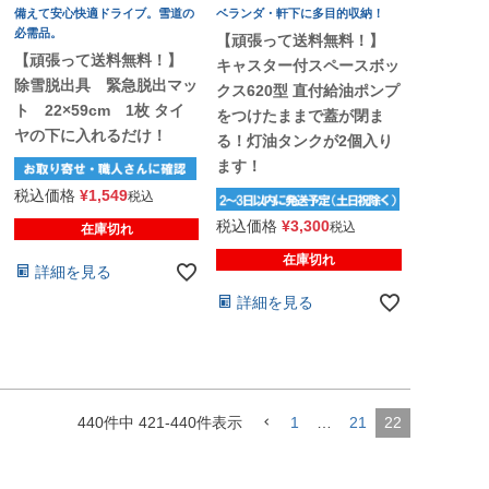
備えて安心快適ドライブ。雪道の
ベランダ・軒下に多目的収納！
必需品。
【頑張って送料無料！】
【頑張って送料無料！】
キャスター付スペースボッ
除雪脱出具 緊急脱出マッ
クス620型 直付給油ポンプ
ト 22×59cm 1枚 タイ
をつけたままで蓋が閉ま
ヤの下に入れるだけ！
る！灯油タンクが2個入り
ます！
税込価格
¥
1,549
税込
税込価格
¥
3,300
税込
在庫切れ
在庫切れ
詳細を見る
詳細を見る
440
件中
421
-
440
件表示
1
…
21
22