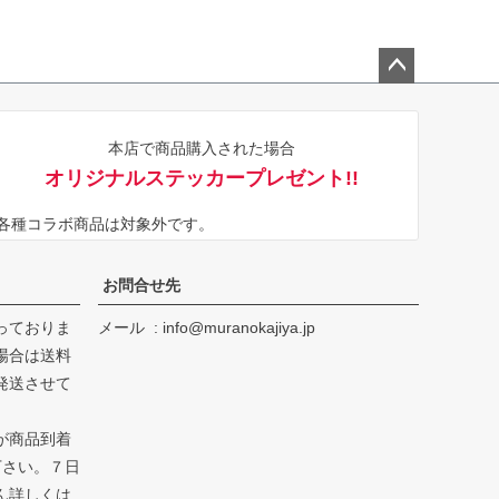
ペー
ジト
本店で商品購入された場合
ップ
オリジナルステッカープレゼント!!
へ
※各種コラボ商品は対象外です。
お問合せ先
っておりま
メール
info@muranokajiya.jp
場合は送料
発送させて
が商品到着
下さい。７日
ん詳しくは