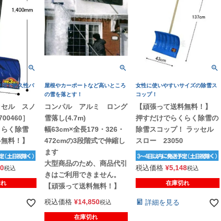
使用で耐久性バ
屋根やカーポートなど高いところ
女性に使いやすいサイズの除雪ス
の雪を落とす！
コップ！
ッセル スノ
コンパル アルミ ロング
【頑張って送料無料！】
700460］
雪落し(4.7m)
押すだけでらくらく除雪の
くらく除雪
幅63cm×全長179・326・
除雪スコップ！ ラッセル
料無料！】
472cmの3段階式で伸縮し
スロー 23050
ます
大型商品のため、商品代引
50
税込価格
¥
5,148
税込
税込
きはご利用できません。
切れ
在庫切れ
【頑張って送料無料！】
税込価格
¥
14,850
詳細を見る
税込
在庫切れ