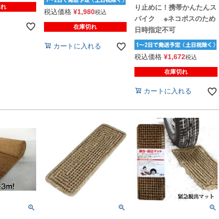
切れ
り止めに！携帯かんたんス
税込価格
¥
1,980
税込
パイク ※ネコポスのため
在庫切れ
日時指定不可
カートに入れる
税込価格
¥
1,672
税込
在庫切れ
カートに入れる