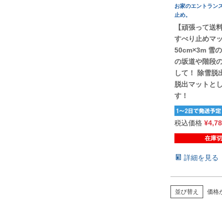
お家のエントラン
止め。
【頑張って送
すべり止めマ
50cm×3m 
の坂道や階段
して！ 除雪脱
脱出マットと
す！
税込価格
¥
4,7
在庫
詳細を見る
価格
並び替え