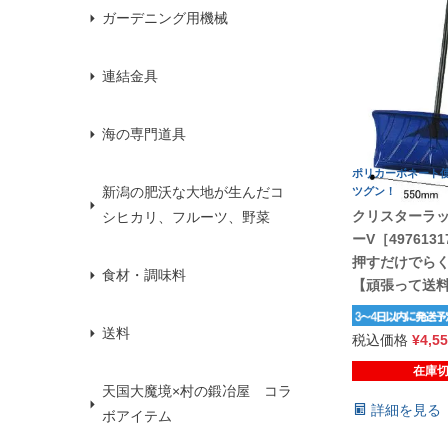
ガーデニング用機械
連結金具
海の専門道具
ポリカーボネート
新潟の肥沃な大地が生んだコ
ツグン！
クリスターラ
シヒカリ、フルーツ、野菜
ーV［4976131
押すだけでら
食材・調味料
【頑張って送
送料
税込価格
¥
4,5
在庫
天国大魔境×村の鍛冶屋 コラ
詳細を見る
ボアイテム