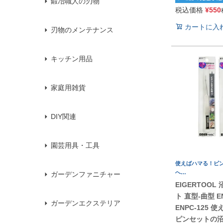
鍛冶職人の刃物
税込価格
¥
550
カートに入
刃物のメンテナンス
キッチン用品
家庭用雑貨
DIY関連
園芸用具・工具
使えばハマる！ピ
へ…
ガーデンファニチャー
EIGERTOOL
ト 直型-曲型 EN
ガーデンエクステリア
ENPC-125 
ピンセットの沼