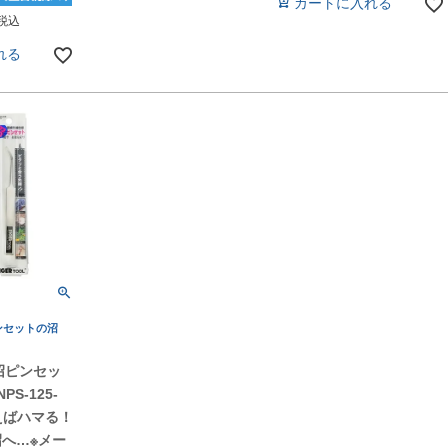
カートに入れる
税込
れる
ンセットの沼
 沼ピンセッ
PS-125-
使えばハマる！
へ…※メー