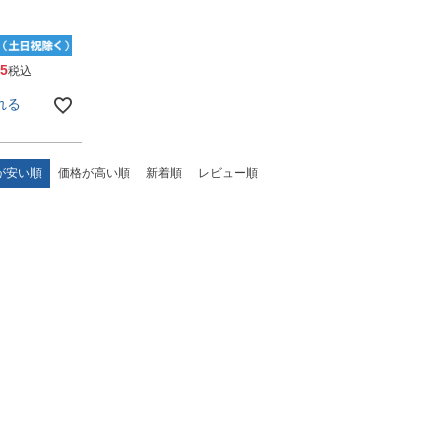
25
税込
れる
が安い順
価格が高い順
新着順
レビュー順