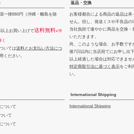
料
返品・交換
国一律880円（沖縄・離島を除
お客様都合による商品の返品は承
せん。但し、発送ミスや不良品の
当社負担で速やかに商品を交換・
送料無料
0円以上お買い上げで
※沖
いただきます。
除く
尚、このような場合、お手数です
ついては
送料とお支払い方法につ
後7日以内に当店宛てにお申し出
用ください。
以上経過した場合は対応できませ
特定商取引法に基づく表示
をご利
い。
International Shipping
International Shipping
について
ついて
について