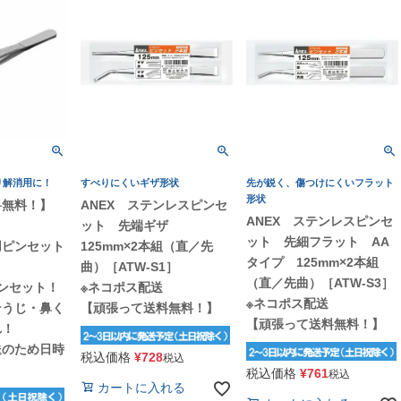
り解消用に！
すべりにくいギザ形状
先が鋭く、傷つけにくいフラット
形状
料無料！】
ANEX ステンレスピンセ
ANEX ステンレスピンセ
ット 先端ギザ
ット 先細フラット AA
用ピンセット
125mm×2本組（直／先
タイプ 125mm×2本組
曲）［ATW-S1］
（直／先曲）［ATW-S3］
ピンセット！
※ネコポス配送
※ネコポス配送
そうじ・鼻く
【頑張って送料無料！】
【頑張って送料無料！】
れ！
送のため日時
税込価格
¥
728
税込
税込価格
¥
761
税込
カートに入れる