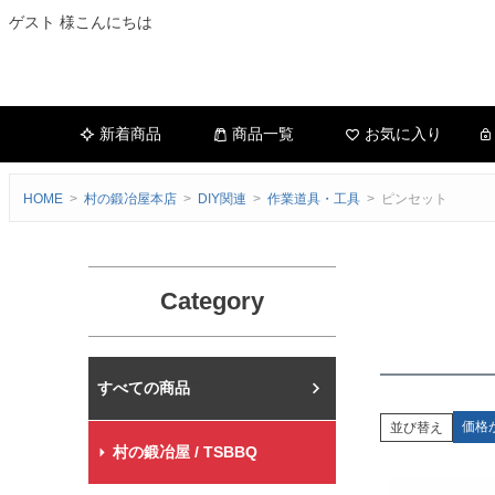
ゲスト 様こんにちは
新着商品
商品一覧
お気に入り
HOME
村の鍛冶屋本店
DIY関連
作業道具・工具
ピンセット
Category
村の鍛冶屋本店
価格
並び替え
村の鍛冶屋 / TSBBQ