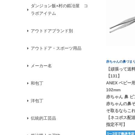
ダンジョン飯×村の鍛冶屋 コ
ラボアイテム
アウトドアブランド別
アウトドア・スポーツ用品
赤ちゃんの鼻づま
メーカー名
【頑張って送
【131】
ANEX ベビー
和包丁
102mm
赤ちゃん 鼻 
洋包丁
赤ちゃんの鼻
そ取るならこ
【ネコポス配
伝統的工芸品
指定不可】