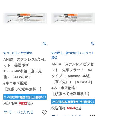
すべりにくいギザ形状
先が鋭く、傷つけにくいフラット
形状
ANEX ステンレスピンセ
ANEX ステンレスピンセ
ット 先端ギザ
ット 先細フラット AA
150mm×2本組（直／先
タイプ 150mm×2本組
曲）［ATW-S2］
（直／先曲）［ATW-S4］
※ネコポス配送
※ネコポス配送
【頑張って送料無料！】
【頑張って送料無料！】
税込価格
¥
832
税込
税込価格
¥
864
税込
カートに入れる