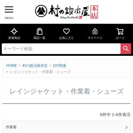
MENU
新着商品
商品一覧
お気に入り
マイページ
カート
HOME
村の鍛冶屋本店
DIY関連
レインジャケット・作業着・シューズ
レインジャケット・作業着・シューズ
6
件中
1
-
6
件表示
作業着