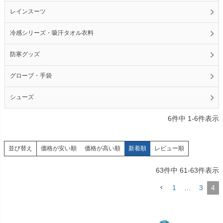
レインスーツ
冷感シリーズ・吸汗タオル衣料
防寒グッズ
グローブ・手袋
シューズ
6
件中
1
-
6
件表示
価格が安い順
価格が高い順
新着順
レビュー順
並び替え
63
件中
61
-
63
件表示
1
…
3
4