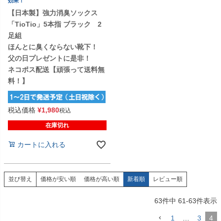
効果！
【日本製】強力消臭ソックス
「TioTio」5本指 ブラック 2
足組
ほんとに臭くならない靴下！
父の日プレゼントに是非！
ネコポス配送【頑張って送料無
料！】
税込価格
¥
1,980
税込
在庫切れ
カートに入れる
価格が安い順
価格が高い順
新着順
レビュー順
並び替え
63
件中
61
-
63
件表示
1
…
3
4