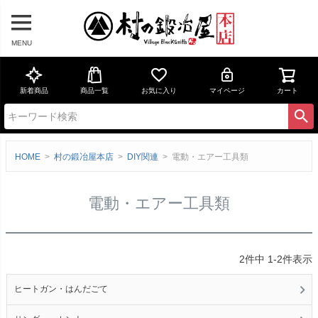
MENU
新着商品
商品一覧
お気に入り
マイページ
カート
HOME
村の鍛冶屋本店
DIY関連
電動・エアー工具類
電動・エアー工具類
2
件中
1
-
2
件表示
ヒートガン・はんだごて