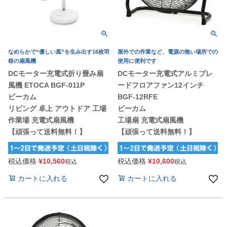
なめらかで“優しい風”を生み出す16枚羽
屋外での作業など、電源の無い場所での
根の扇風機
使用に便利です
DCモーター充電式折り畳み扇
DCモーター充電式アルミブレ
風機 ETOCA BGF-011P
ードフロアファン12インチ
ビーカム
BGF-12RFE
リビング 卓上 アウトドア 工場
ビーカム
作業場 充電式扇風機
工場扇 充電式扇風機
【頑張って送料無料！】
【頑張って送料無料！】
税込価格
¥
10,560
税込価格
¥
10,600
税込
税込
カートに入れる
カートに入れる