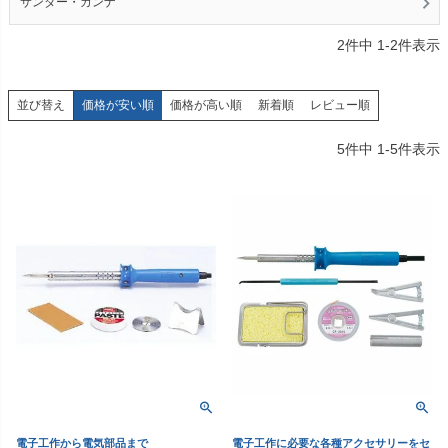
サンダー・カンナ
2
件中
1
-
2
件表示
価格が安い順
価格が高い順
新着順
レビュー順
並び替え
5
件中
1
-
5
件表示
電子工作から電気部品まで
電子工作に必要な各種アクセサリーをセ