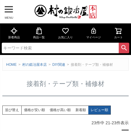
MENU
新着商品
商品一覧
お気に入り
マイページ
カート
HOME
村の鍛冶屋本店
DIY関連
接着剤・テープ類・補修材
接着剤・テープ類・補修材
価格が安い順
価格が高い順
新着順
レビュー順
並び替え
23
件中
21
-
23
件表示