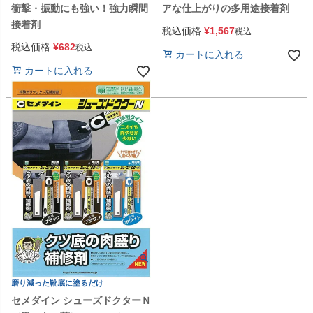
衝撃・振動にも強い！強力瞬間
アな仕上がりの多用途接着剤
接着剤
税込価格
¥
1,567
税込
税込価格
¥
682
税込
カートに入れる
カートに入れる
磨り減った靴底に塗るだけ
セメダイン シューズドクターＮ