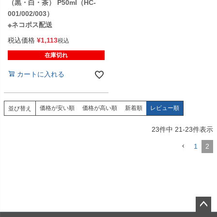
（黒・白・茶） P50ml（HC-
001/002/003）
※ネコポス配送
税込価格
¥
1,113
税込
在庫切れ
カートに入れる
価格が安い順
価格が高い順
新着順
レビュー順
並び替え
23
件中
21
-
23
件表示
1
2