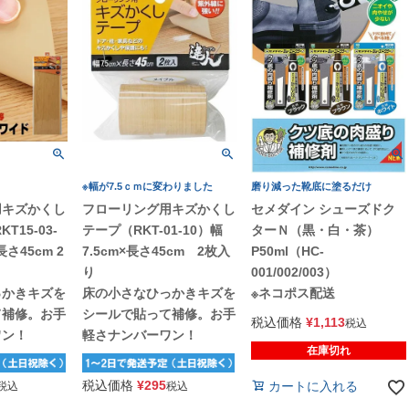
※幅が7.5ｃｍに変わりました
磨り減った靴底に塗るだけ
用キズかくし
フローリング用キズかくし
セメダイン シューズドク
T15-03-
テープ（RKT-01-10）幅
ターＮ（黒・白・茶）
×長さ45cm 2
7.5cm×長さ45cm 2枚入
P50ml（HC-
り
001/002/003）
っかきキズを
床の小さなひっかきキズを
※ネコポス配送
て補修。お手
シールで貼って補修。お手
税込価格
¥
1,113
税込
ワン！
軽さナンバーワン！
在庫切れ
税込価格
¥
295
カートに入れる
税込
税込