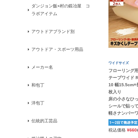
ダンジョン飯×村の鍛冶屋 コ
ラボアイテム
アウトドアブランド別
アウトドア・スポーツ用品
ワイドサイズ
メーカー名
フローリング
テープワイド RK
10 幅15.5cm
和包丁
枚入り
床の小さなひ
洋包丁
シールで貼っ
軽さナンバー
伝統的工芸品
税込価格
¥
660