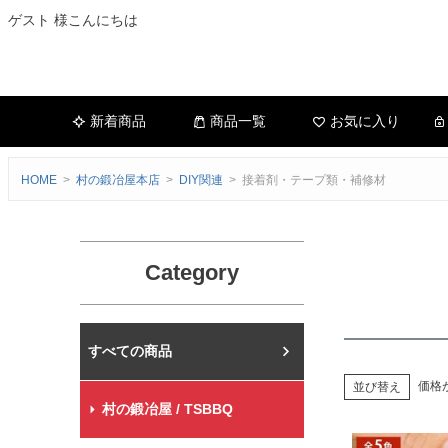
ゲスト 様こんにちは
新着商品
商品一覧
お気に入り
HOME
村の鍛冶屋本店
DIY関連
接着剤・テープ類・補修材
Category
村の鍛冶屋本店
価格
並び替え
村の鍛冶屋 / TSBBQ