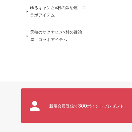
ゆるキャン△×村の鍛冶屋 コ
ラボアイテム
天穂のサクナヒメ×村の鍛冶
屋 コラボアイテム
300
新規会員登録で
ポイントプレゼント