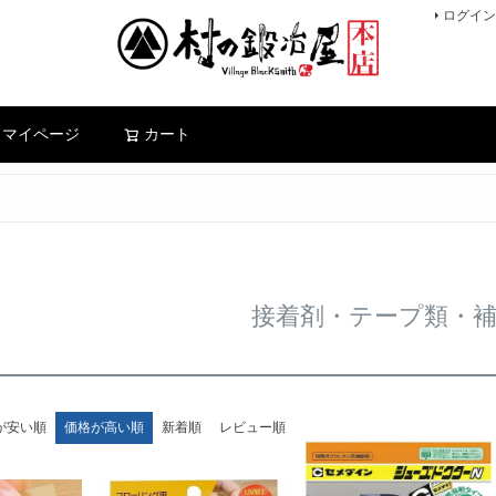
ログイン
検索
マイページ
カート
接着剤・テープ類・
が安い順
価格が高い順
新着順
レビュー順