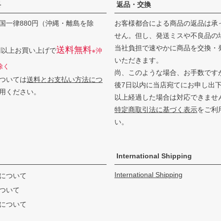
料
返品・交換
国一律880円（沖縄・離島を除
お客様都合による商品の返品は承
せん。但し、発送ミスや不良品の
当社負担で速やかに商品を交換・
送料無料
0円以上お買い上げで
※沖
いただきます。
除く
尚、このような場合、お手数です
ついては
送料とお支払い方法につ
後7日以内に当店宛てにお申し出
用ください。
以上経過した場合は対応できませ
特定商取引法に基づく表示
をご利
い。
International Shipping
International Shipping
について
ついて
について