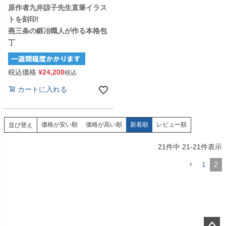
原作者九井諒子先生直筆イラス
トを刻印!
燕三条の鍛冶職人が作る本格包
丁
税込価格
¥
24,200
税込
カートに入れる
価格が安い順
価格が高い順
新着順
レビュー順
並び替え
21
件中
21
-
21
件表示
1
2