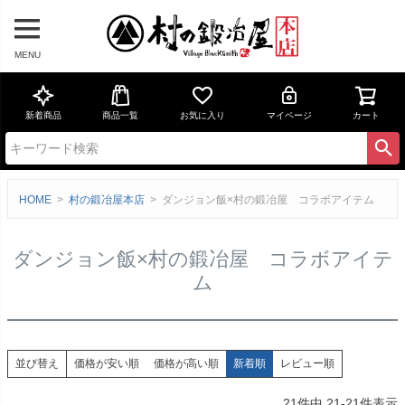
MENU
新着商品
商品一覧
お気に入り
マイページ
カート
HOME
村の鍛冶屋本店
ダンジョン飯×村の鍛冶屋 コラボアイテム
ダンジョン飯×村の鍛冶屋 コラボアイテ
ム
価格が安い順
価格が高い順
新着順
レビュー順
並び替え
21
件中
21
-
21
件表示